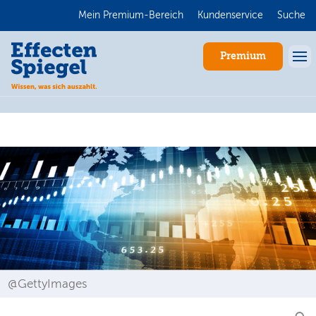
Mein Premium-Bereich
Kundenservice
Suche
Premium
Anmelden
@GettyImages