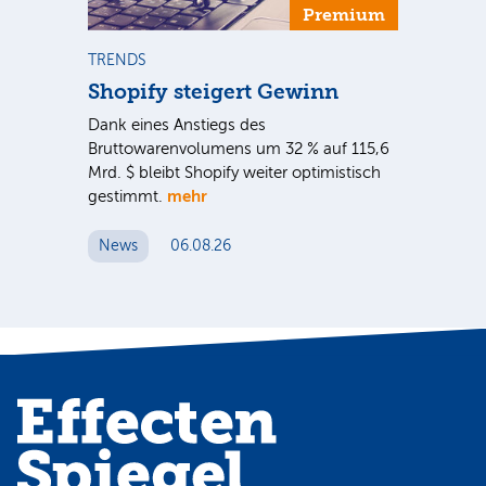
Premium
TRENDS
NE
Shopify steigert Gewinn
To
ie
Dank eines Anstiegs des
Vor
rtal
Bruttowarenvolumens um 32 % auf 115,6
Unt
Mrd. $ bleibt Shopify weiter optimistisch
pe
mehr
gestimmt.
Er
News
06.08.26
N