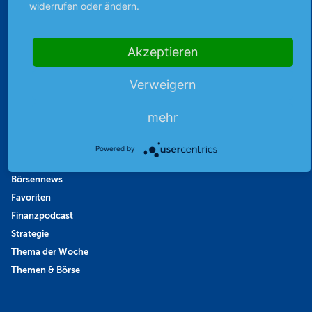
widerrufen oder ändern.
Sicher mit SSL-Verschlüsselung
Akzeptieren
Highlights
Verweigern
Archiv
mehr
Börsenbericht
Börsengerüchte
Powered by
Börsengespräche
Börsennews
Favoriten
Finanzpodcast
Strategie
Thema der Woche
Themen & Börse