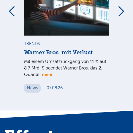
m
TRENDS
TR
Warner Bros. mit Verlust
Sh
em
Mit einem Umsatzrückgang von 11 % auf
Dan
tal
8,7 Mrd. $ beendet Warner Bros. das 2.
Br
mehr
er
Quartal.
Mrd
ge
News
07.08.26
N