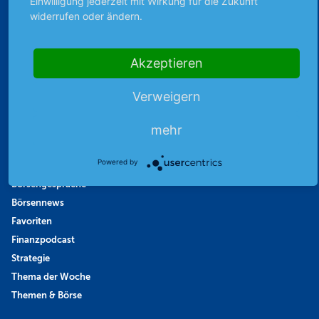
Einwilligung jederzeit mit Wirkung für die Zukunft
Schutz persönlicher Daten
widerrufen oder ändern.
Sicher mit SSL-Verschlüsselung
Akzeptieren
Verweigern
Highlights
mehr
Archiv
Börsenbericht
Powered by
Börsengerüchte
Börsengespräche
Börsennews
Favoriten
Finanzpodcast
Strategie
Thema der Woche
Themen & Börse