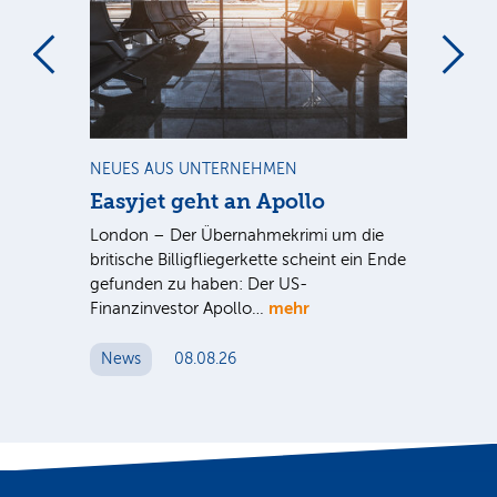
m
NEUES AUS UNTERNEHMEN
NE
Easyjet geht an Apollo
PV
G
ist
London – Der Übernahmekrimi um die
ten
britische Billigfliegerkette scheint ein Ende
Für
gefunden zu haben: Der US-
An
mehr
Finanzinvestor Apollo…
Um
News
08.08.26
N