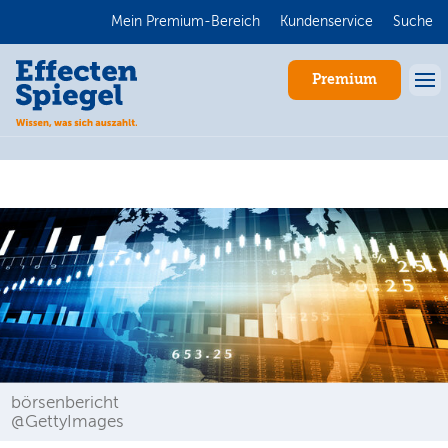
Mein Premium-Bereich
Kundenservice
Suche
Premium
Anmelden
börsenbericht
@GettyImages