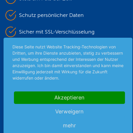
Schutz persönlicher Daten
Sicher mit SSL-Verschlüsselung
Diese Seite nutzt Website Tracking-Technologien von
Dritten, um ihre Dienste anzubieten, stetig zu verbessern
Highlights
und Werbung entsprechend der Interessen der Nutzer
anzuzeigen. Ich bin damit einverstanden und kann meine
Archiv
Einwilligung jederzeit mit Wirkung für die Zukunft
Börsenbericht
widerrufen oder ändern.
Börsengerüchte
Börsengespräche
Akzeptieren
Börsennews
Favoriten
Verweigern
Finanzpodcast
Strategie
mehr
Thema der Woche