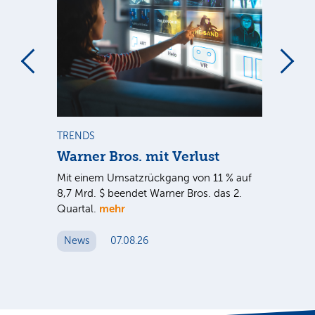
TRENDS
TREND
Warner Bros. mit Verlust
Shopi
Mit einem Umsatzrückgang von 11 % auf
Dank ei
8,7 Mrd. $ beendet Warner Bros. das 2.
Brutto
mehr
Quartal.
Mrd. $ 
gestim
News
07.08.26
News