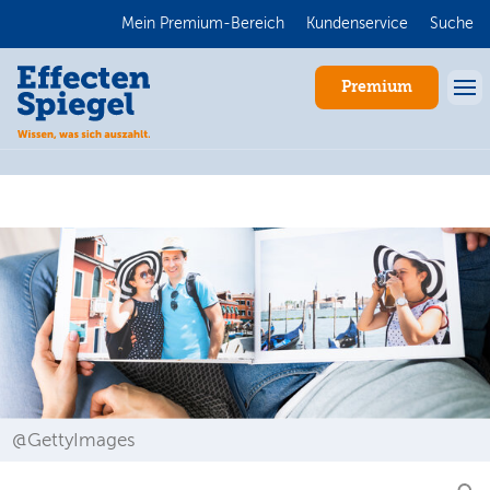
Mein Premium-Bereich
Kundenservice
Suche
Premium
Anmelden
@GettyImages