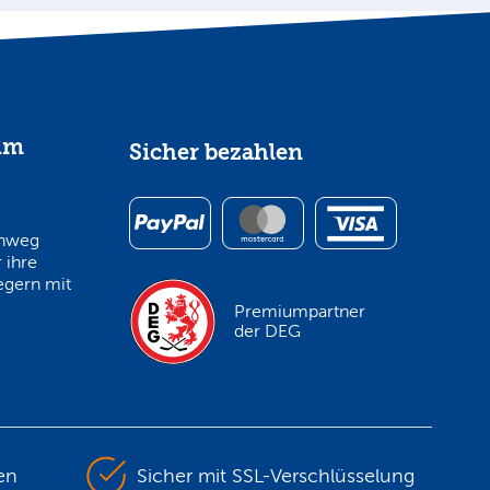
im
Sicher bezahlen
inweg
 ihre
egern mit
Premiumpartner
der DEG
en
Sicher mit SSL-Verschlüsselung