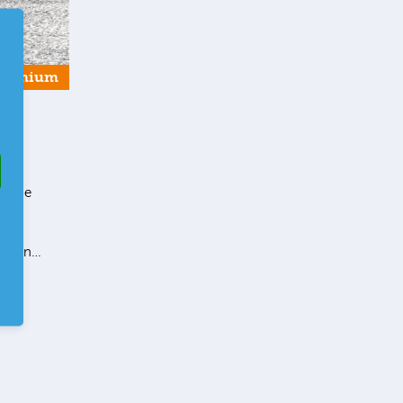
Premium
as
seine
rtal
uf den…