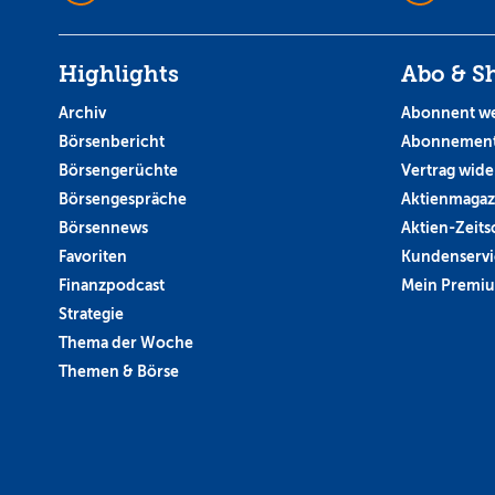
Highlights
Abo & S
Archiv
Abonnent w
Börsenbericht
Abonnement
Börsengerüchte
Vertrag wide
Börsengespräche
Aktienmagaz
Börsennews
Aktien-Zeitsc
Favoriten
Kundenservi
Finanzpodcast
Mein Premi
Strategie
Thema der Woche
Themen & Börse