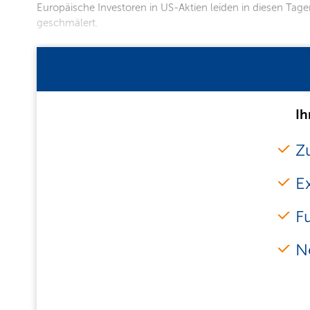
Europäische Investoren in US-Aktien leiden in diesen Tag
geschmälert.
Ih
Zu
E
F
N