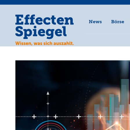
News
Börse