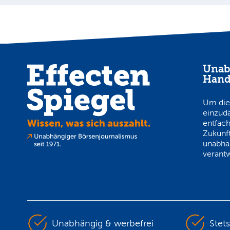
Unab
Hand
Um die
einzud
entfach
Zukunft
unabhä
verantw
Unabhängig & werbefrei
Stet