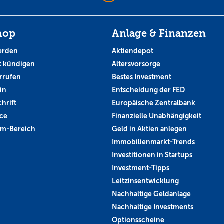
hop
Anlage & Finanzen
erden
Aktiendepot
 kündigen
Altersvorsorge
rrufen
Bestes Investment
in
Entscheidung der FED
hrift
Europäische Zentralbank
ce
Finanzielle Unabhängigkeit
um-Bereich
Geld in Aktien anlegen
Immobilienmarkt-Trends
Investitionen in Startups
Investment-Tipps
Leitzinsentwicklung
Nachhaltige Geldanlage
Nachhaltige Investments
Optionsscheine