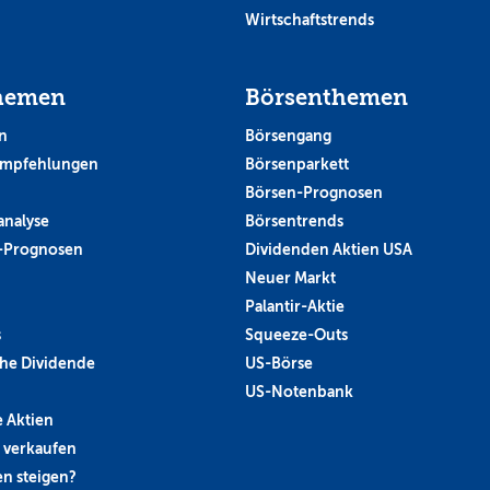
Wirtschaftstrends
hemen
Börsenthemen
n
Börsengang
empfehlungen
Börsenparkett
Börsen-Prognosen
analyse
Börsentrends
-Prognosen
Dividenden Aktien USA
Neuer Markt
Palantir-Aktie
s
Squeeze-Outs
he Dividende
US-Börse
US-Notenbank
 Aktien
 verkaufen
n steigen?