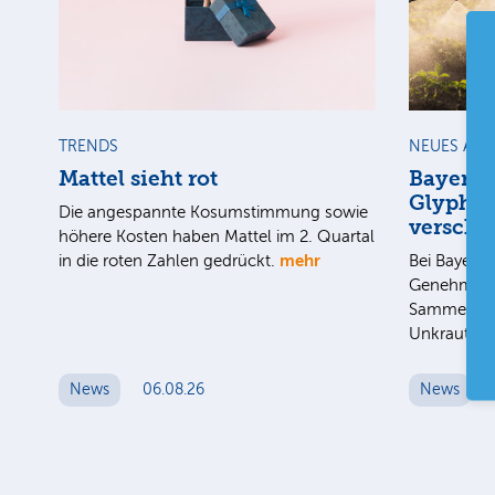
TRENDS
NEUES AU
Mattel sieht rot
Bayer 
Glyphos
Die angespannte Kosumstimmung sowie
verscho
höhere Kosten haben Mattel im 2. Quartal
mehr
in die roten Zahlen gedrückt.
Bei Bayer v
Genehmigun
Sammelverg
Unkrautver
News
06.08.26
News