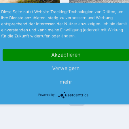
Diese Seite nutzt Website Tracking-Technologien von Dritten, um
ihre Dienste anzubieten, stetig zu verbessern und Werbung
entsprechend der Interessen der Nutzer anzuzeigen. Ich bin damit
Premium
einverstanden und kann meine Einwilligung jederzeit mit Wirkung
für die Zukunft widerrufen oder ändern.
S UNTERNEHMEN
BÖRSENGESPRÄCHE
– Anhörung zum
Rheinmetall wird etw
at-Vergleich
vorsichtiger
Akzeptieren
ben
Nachdem der Konzern zuletzt 
Verweigern
erzögert sich die endgültige
vorläufigen Zahlen zum 2. Qua
g des milliardenschweren
gemeldet hatte, wird das DAX-
leichs im Rechtsstreit um den
Unternehmen nun mit Blick a
mehr
mehr
mehr
nichter…
Powered by
06.08.26
News
06.08.26