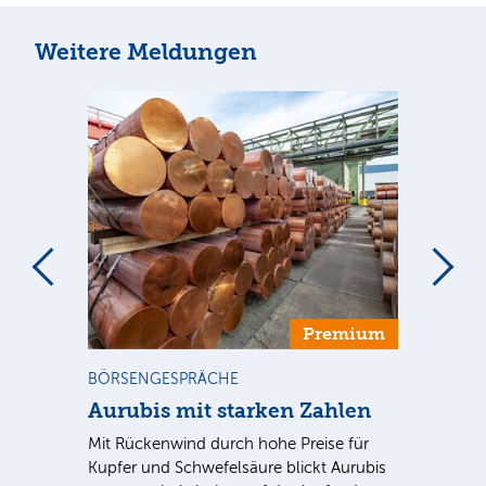
Weitere Meldungen
m
Premium
BÖRSENGESPRÄCHE
NE
Aurubis mit starken Zahlen
Ax
Mit Rückenwind durch hohe Preise für
Par
Kupfer und Schwefelsäure blickt Aurubis
sic