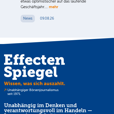
etwas optimistischer auf das laufende
wü
mehr
Geschäftsjahr.…
se
News
09.08.26
N
Unabhängig im Denken und
verantwortungsvoll im Handeln —