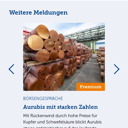
Weitere Meldungen
m
Premium
BÖRSENGESPRÄCHE
NE
Aurubis mit starken Zahlen
Ax
Mit Rückenwind durch hohe Preise für
Par
Kupfer und Schwefelsäure blickt Aurubis
sic