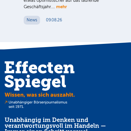
etwas optimistischer auf das laufende
wü
mehr
Geschäftsjahr.…
se
News
09.08.26
N
Unabhängig im Denken und
verantwortungsvoll im Handeln —