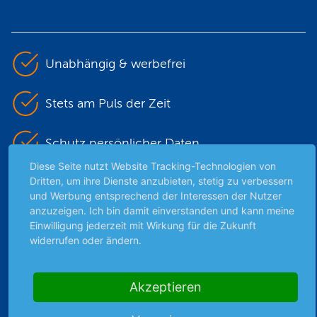
Unabhängig & werbefrei
Stets am Puls der Zeit
Schutz persönlicher Daten
Diese Seite nutzt Website Tracking-Technologien von
Dritten, um ihre Dienste anzubieten, stetig zu verbessern
Sicher mit SSL-Verschlüsselung
und Werbung entsprechend der Interessen der Nutzer
anzuzeigen. Ich bin damit einverstanden und kann meine
Einwilligung jederzeit mit Wirkung für die Zukunft
Highlights
widerrufen oder ändern.
Archiv
Börsenbericht
Akzeptieren
Börsengerüchte