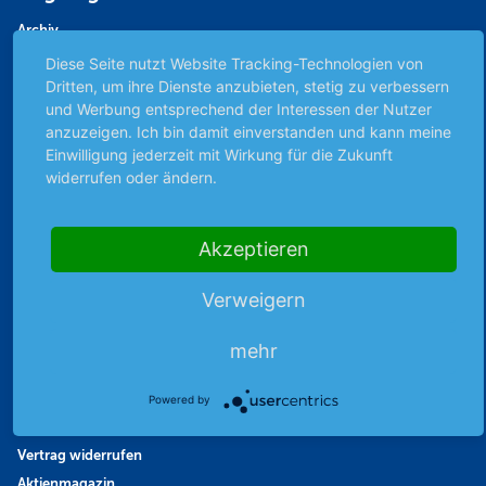
Archiv
Börsenbericht
Diese Seite nutzt Website Tracking-Technologien von
Dritten, um ihre Dienste anzubieten, stetig zu verbessern
Börsengerüchte
und Werbung entsprechend der Interessen der Nutzer
Börsengespräche
anzuzeigen. Ich bin damit einverstanden und kann meine
Börsennews
Einwilligung jederzeit mit Wirkung für die Zukunft
Favoriten
widerrufen oder ändern.
Finanzpodcast
Strategie
Akzeptieren
Thema der Woche
Themen & Börse
Verweigern
mehr
Abo & Shop
Abonnent werden
Powered by
Abonnement kündigen
Vertrag widerrufen
Aktienmagazin