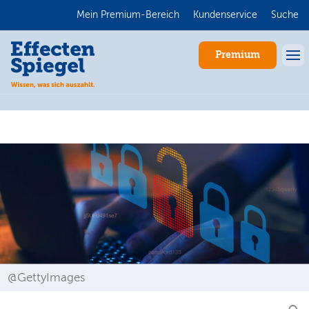
Mein Premium-Bereich
Kundenservice
Suche
Premium
Anmelden
@GettyImages