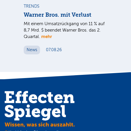
TRENDS
TR
Warner Bros. mit Verlust
Sh
em
Mit einem Umsatzrückgang von 11 % auf
Dan
tal
8,7 Mrd. $ beendet Warner Bros. das 2.
Br
mehr
er
Quartal.
Mrd
ge
News
07.08.26
N