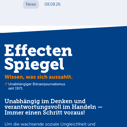
News
08.08.26
N
Unabhängig im Denken und
verantwortungsvoll im Handeln —
Immer einen Schritt voraus!
Um die wachsende soziale Ungleichheit und