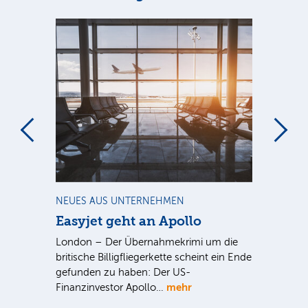
m
NEUES AUS UNTERNEHMEN
NE
Easyjet geht an Apollo
PV
G
ist
London – Der Übernahmekrimi um die
ten
britische Billigfliegerkette scheint ein Ende
Für
gefunden zu haben: Der US-
An
mehr
Finanzinvestor Apollo…
Um