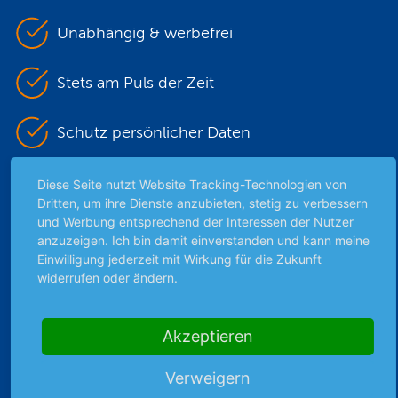
Unabhängig & werbefrei
Stets am Puls der Zeit
Schutz persönlicher Daten
Sicher mit SSL-Verschlüsselung
Diese Seite nutzt Website Tracking-Technologien von
Dritten, um ihre Dienste anzubieten, stetig zu verbessern
und Werbung entsprechend der Interessen der Nutzer
anzuzeigen. Ich bin damit einverstanden und kann meine
Highlights
Einwilligung jederzeit mit Wirkung für die Zukunft
widerrufen oder ändern.
Archiv
Börsenbericht
Börsengerüchte
Akzeptieren
Börsengespräche
Verweigern
Börsennews