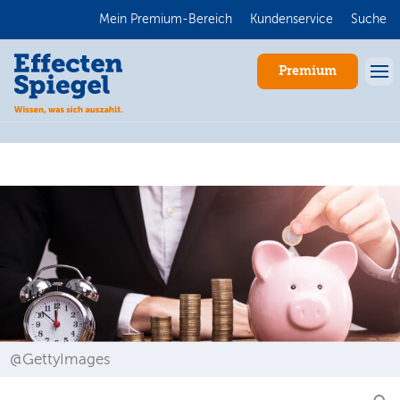
Mein Premium-Bereich
Kundenservice
Suche
Premium
Anmelden
@GettyImages