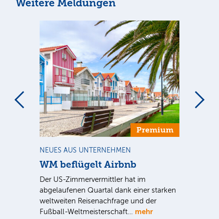
Weitere Meldungen
m
Premium
NEUES AUS UNTERNEHMEN
NE
WM beflügelt Airbnb
Mu
Ge
al
Der US-Zimmervermittler hat im
bei
abgelaufenen Quartal dank einer starken
Die
it
weltweiten Reisenachfrage und der
vor
mehr
Fußball-Weltmeisterschaft…
Nac