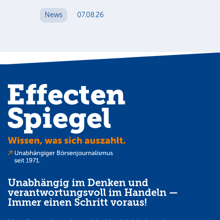
zw
News
07.08.26
N
Unabhängig im Denken und
verantwortungsvoll im Handeln —
Immer einen Schritt voraus!