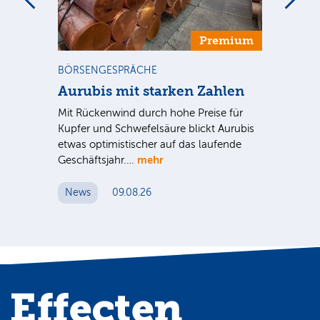
m
Premium
BÖRSENGESPRÄCHE
NE
Aurubis mit starken Zahlen
Ax
Mit Rückenwind durch hohe Preise für
Par
Kupfer und Schwefelsäure blickt Aurubis
sic
etwas optimistischer auf das laufende
wü
mehr
Geschäftsjahr.…
se
News
09.08.26
N