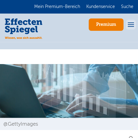
Mein Premium-Bereich
Kundenservice
Suche
Premium
Anmelden
@GettyImages