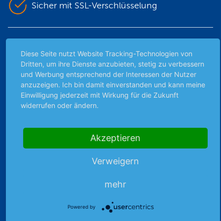
Sicher mit SSL-Verschlüsselung
Highlights
Diese Seite nutzt Website Tracking-Technologien von
Archiv
Dritten, um ihre Dienste anzubieten, stetig zu verbessern
und Werbung entsprechend der Interessen der Nutzer
Börsenbericht
anzuzeigen. Ich bin damit einverstanden und kann meine
Börsengerüchte
Einwilligung jederzeit mit Wirkung für die Zukunft
Börsengespräche
widerrufen oder ändern.
Börsennews
Favoriten
Akzeptieren
Finanzpodcast
Strategie
Verweigern
Thema der Woche
Themen & Börse
mehr
Powered by
Abo & Shop