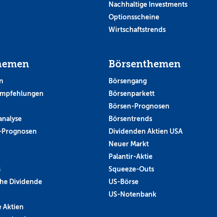
Nachhaltige Investments
Optionsscheine
Wirtschaftstrends
hemen
Börsenthemen
n
Börsengang
empfehlungen
Börsenparkett
Börsen-Prognosen
analyse
Börsentrends
-Prognosen
Dividenden Aktien USA
Neuer Markt
Palantir-Aktie
s
Squeeze-Outs
he Dividende
US-Börse
US-Notenbank
 Aktien