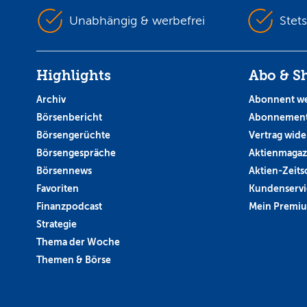
Unabhängig & werbefrei
Stet
Highlights
Abo & S
Archiv
Abonnent w
Börsenbericht
Abonnement
Börsengerüchte
Vertrag wide
Börsengespräche
Aktienmagaz
Börsennews
Aktien-Zeitsc
Favoriten
Kundenservi
Finanzpodcast
Mein Premi
Strategie
Thema der Woche
Themen & Börse