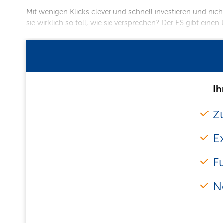
Mit wenigen Klicks clever und schnell investieren und nic
sie wirk­lich so toll, wie sie versprechen? Der ES gibt eine
Ih
Zu
E
F
N