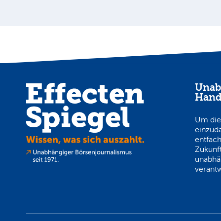
Unab
Hand
Um die
einzud
entfach
Zukunft
unabhä
verantw