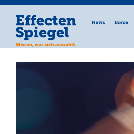
News
Börse