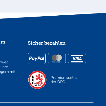
im
Sicher bezahlen
inweg
 ihre
egern mit
Premiumpartner
der DEG