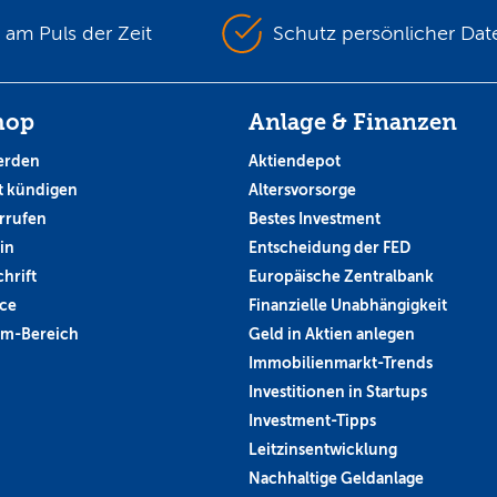
s am Puls der Zeit
Schutz persönlicher Dat
hop
Anlage & Finanzen
erden
Aktiendepot
 kündigen
Altersvorsorge
rrufen
Bestes Investment
in
Entscheidung der FED
hrift
Europäische Zentralbank
ce
Finanzielle Unabhängigkeit
um-Bereich
Geld in Aktien anlegen
Immobilienmarkt-Trends
Investitionen in Startups
Investment-Tipps
Leitzinsentwicklung
Nachhaltige Geldanlage