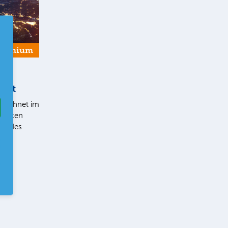
Premium
lust
t rechnet im
tarken
ch des