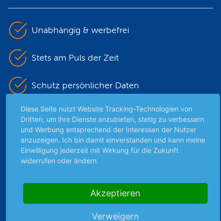
Unabhängig & werbefrei
Stets am Puls der Zeit
Schutz persönlicher Daten
Diese Seite nutzt Website Tracking-Technologien von
Sicher mit SSL-Verschlüsselung
Dritten, um ihre Dienste anzubieten, stetig zu verbessern
und Werbung entsprechend der Interessen der Nutzer
anzuzeigen. Ich bin damit einverstanden und kann meine
Einwilligung jederzeit mit Wirkung für die Zukunft
Highlights
widerrufen oder ändern.
Archiv
Börsenbericht
Akzeptieren
Börsengerüchte
Börsengespräche
Verweigern