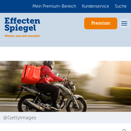
Mein Premium-Bereich
Kundenservice
Suche
Premium
Anmelden
@GettyImages