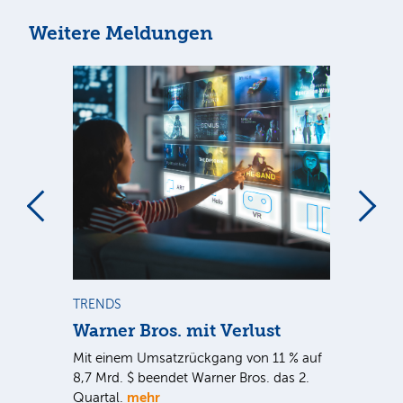
Weitere Meldungen
m
TRENDS
TR
Warner Bros. mit Verlust
Sh
em
Mit einem Umsatzrückgang von 11 % auf
Dan
tal
8,7 Mrd. $ beendet Warner Bros. das 2.
Br
mehr
er
Quartal.
Mrd