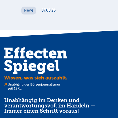
ge
News
07.08.26
N
Unabhängig im Denken und
verantwortungsvoll im Handeln —
Immer einen Schritt voraus!