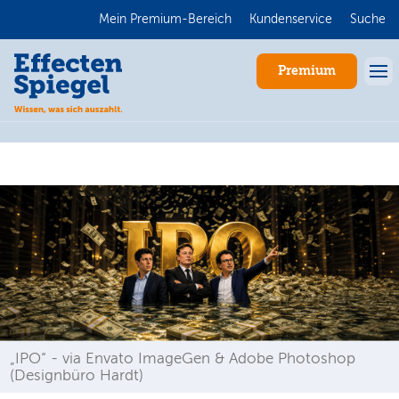
Mein Premium-Bereich
Kundenservice
Suche
Premium
Anmelden
„IPO“ - via Envato ImageGen & Adobe Photoshop
(Designbüro Hardt)