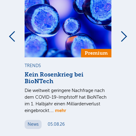
Premium
TRENDS
TR
se
Kein Rosenkrieg bei
US
BioNTech
De
Die weltweit geringere Nachfrage nach
Am
dem COVID-19-Impfstoff hat BioNTech
Sup
im 1. Halbjahr einen Milliardenverlust
be
hr
mehr
eingebrockt.…
wei
News
05.08.26
N