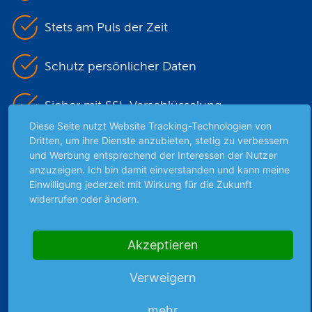
Stets am Puls der Zeit
Schutz persönlicher Daten
Sicher mit SSL-Verschlüsselung
Diese Seite nutzt Website Tracking-Technologien von
Dritten, um ihre Dienste anzubieten, stetig zu verbessern
und Werbung entsprechend der Interessen der Nutzer
Highlights
anzuzeigen. Ich bin damit einverstanden und kann meine
Einwilligung jederzeit mit Wirkung für die Zukunft
Archiv
widerrufen oder ändern.
Börsenbericht
Börsengerüchte
Börsengespräche
Akzeptieren
Börsennews
Verweigern
Favoriten
Finanzpodcast
mehr