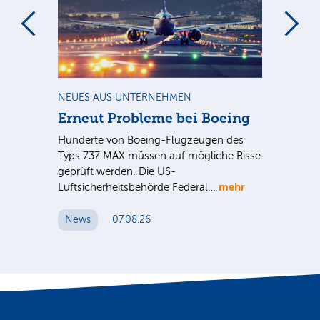
m
NEUES AUS UNTERNEHMEN
RA
Erneut Probleme bei Boeing
Un
bl
Hunderte von Boeing-Flugzeugen des
Tö
Typs 737 MAX müssen auf mögliche Risse
Dy
n
geprüft werden. Die US-
mehr
e
Luftsicherheitsbehörde Federal…
Die
Int
News
07.08.26
unt
Cl
N