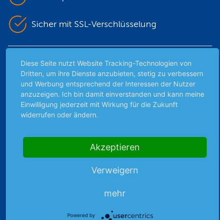
Sicher mit SSL-Verschlüsselung
Highlights
Diese Seite nutzt Website Tracking-Technologien von
Dritten, um ihre Dienste anzubieten, stetig zu verbessern
Archiv
und Werbung entsprechend der Interessen der Nutzer
anzuzeigen. Ich bin damit einverstanden und kann meine
Börsenbericht
Einwilligung jederzeit mit Wirkung für die Zukunft
Börsengerüchte
widerrufen oder ändern.
Börsengespräche
Börsennews
Favoriten
Akzeptieren
Finanzpodcast
Verweigern
Strategie
Thema der Woche
mehr
Themen & Börse
Powered by