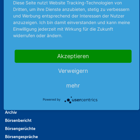
Diese Seite nutzt Website Tracking-Technologien von
Dritten, um ihre Dienste anzubieten, stetig zu verbessern
und Werbung entsprechend der Interessen der Nutzer
anzuzeigen. Ich bin damit einverstanden und kann meine
Unabhängig & werbefrei
Einwilligung jederzeit mit Wirkung für die Zukunft
widerrufen oder ändern.
Stets am Puls der Zeit
Akzeptieren
Schutz persönlicher Daten
Verweigern
Sicher mit SSL-Verschlüsselung
mehr
Powered by
Highlights
Archiv
Börsenbericht
Börsengerüchte
Börsengespräche