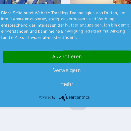
Diese Seite nutzt Website Tracking-Technologien von Dritten, um
ihre Dienste anzubieten, stetig zu verbessern und Werbung
entsprechend der Interessen der Nutzer anzuzeigen. Ich bin damit
einverstanden und kann meine Einwilligung jederzeit mit Wirkung
Premium
für die Zukunft widerrufen oder ändern.
SPRÄCHE
TRENDS
 mit Rekordquartal
BP trennt sich von Bi
Akzeptieren
Geschäft
erungsriese hat im 2. Quartal
Verweigern
ordzahlen vorgelegt und dabei
London – Beim britischen Öl-
vom boomenden Geschäft mit
Gaskonzern geht es gerade ru
mehr
Juli teilte Konzernchefin Meg O
mehr
die Nordsee-Assets…
Powered by
07.08.26
News
07.08.26