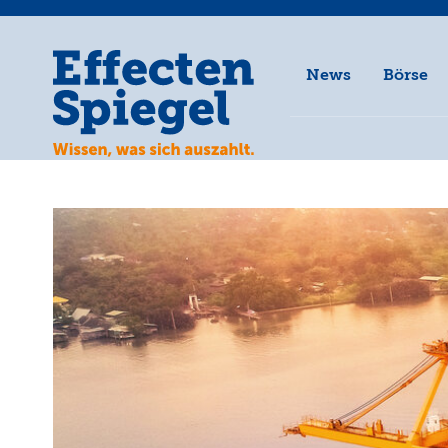
News
Börse