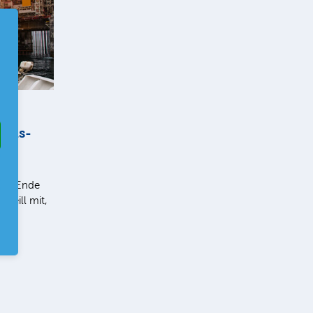
ogas-
 und
nd: Ende
‘Neill mit,