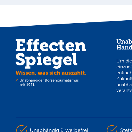
Unab
Hand
Um die
einzud
entfach
Zukunft
unabhä
verantw
Unabhängig & werbefrei
Stet