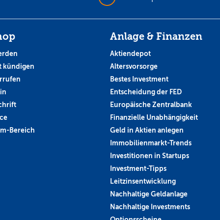
hop
Anlage & Finanzen
erden
Aktiendepot
 kündigen
Altersvorsorge
rrufen
Bestes Investment
in
Entscheidung der FED
hrift
Europäische Zentralbank
ce
Finanzielle Unabhängigkeit
um-Bereich
Geld in Aktien anlegen
Immobilienmarkt-Trends
Investitionen in Startups
Investment-Tipps
Leitzinsentwicklung
Nachhaltige Geldanlage
Nachhaltige Investments
Optionsscheine