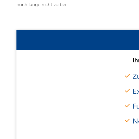
noch lange nicht vorbei.
Ih
Zu
E
F
N