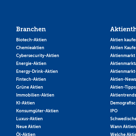
Branchen
Aktient
Biotech-Aktien
Aktien kaufe
Chemieaktien
Aktien Kauf
Cybersecurity-Aktien
Aktienmarkt
Energie-Aktien
Aktienmarkt
Energy-Drink-Aktien
Aktienmarkt
Fintech-Aktien
Aktien-News
Grüne Aktien
Aktien-Tipps
Immobilien-Aktien
Aktientrend
KI-Aktien
Demografisc
Konsumgüter-Aktien
IPO
Luxus-Aktien
Schwedische
Neue Aktien
Wann Aktien
Öl-Aktien
Welche Aktie