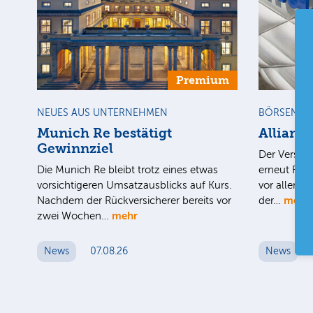
Premium
NEUES AUS UNTERNEHMEN
BÖRSENGE
Munich Re bestätigt
Allianz
Gewinnziel
Der Versich
Die Munich Re bleibt trotz eines etwas
erneut Rek
vorsichtigeren Umsatzausblicks auf Kurs.
vor allem 
mehr
Nachdem der Rückversicherer bereits vor
der…
mehr
zwei Wochen…
News
07.08.26
News