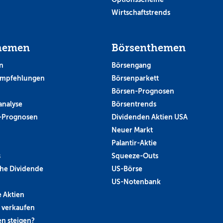
Wirtschaftstrends
hemen
Börsenthemen
n
Börsengang
empfehlungen
Börsenparkett
Börsen-Prognosen
analyse
Börsentrends
-Prognosen
Dividenden Aktien USA
Neuer Markt
Palantir-Aktie
s
Squeeze-Outs
he Dividende
US-Börse
US-Notenbank
 Aktien
 verkaufen
n steigen?