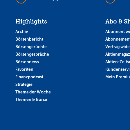
Highlights
Abo & S
Archiv
Abonnent w
Börsenbericht
Abonnement
Börsengerüchte
Vertrag wide
Börsengespräche
Aktienmagaz
Börsennews
Aktien-Zeitsc
Favoriten
Kundenservi
Finanzpodcast
Mein Premi
Strategie
Thema der Woche
Themen & Börse