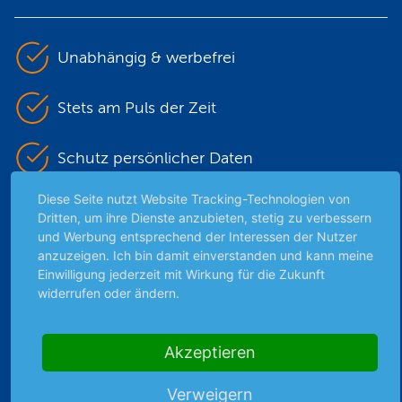
Unabhängig & werbefrei
Stets am Puls der Zeit
Schutz persönlicher Daten
Diese Seite nutzt Website Tracking-Technologien von
Sicher mit SSL-Verschlüsselung
Dritten, um ihre Dienste anzubieten, stetig zu verbessern
und Werbung entsprechend der Interessen der Nutzer
anzuzeigen. Ich bin damit einverstanden und kann meine
Einwilligung jederzeit mit Wirkung für die Zukunft
Highlights
widerrufen oder ändern.
Archiv
Börsenbericht
Akzeptieren
Börsengerüchte
Börsengespräche
Verweigern