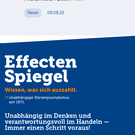
News
08.08.26
N
Unabhängig im Denken und
verantwortungsvoll im Handeln —
Immer einen Schritt voraus!