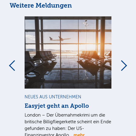
Weitere Meldungen
m
NEUES AUS UNTERNEHMEN
NE
Easyjet geht an Apollo
PV
G
ist
London – Der Übernahmekrimi um die
ten
britische Billigfliegerkette scheint ein Ende
Für
gefunden zu haben: Der US-
An
mehr
Finanzinvestor Apollo…
Um