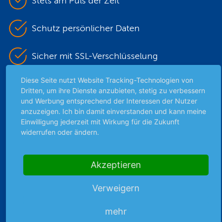
Stets am Puls der Zeit
Schutz persönlicher Daten
Sicher mit SSL-Verschlüsselung
Diese Seite nutzt Website Tracking-Technologien von
Dritten, um ihre Dienste anzubieten, stetig zu verbessern
Highlights
und Werbung entsprechend der Interessen der Nutzer
anzuzeigen. Ich bin damit einverstanden und kann meine
Archiv
Einwilligung jederzeit mit Wirkung für die Zukunft
Börsenbericht
widerrufen oder ändern.
Börsengerüchte
Börsengespräche
Akzeptieren
Börsennews
Favoriten
Verweigern
Finanzpodcast
Strategie
mehr
Thema der Woche