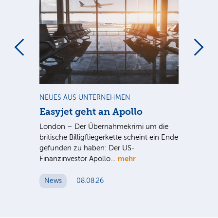
m
NEUES AUS UNTERNEHMEN
NE
Easyjet geht an Apollo
PV
G
ist
London – Der Übernahmekrimi um die
ten
britische Billigfliegerkette scheint ein Ende
Für
gefunden zu haben: Der US-
An
mehr
Finanzinvestor Apollo…
Um
News
08.08.26
N