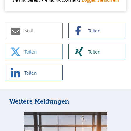
Sie sind bereits Premium-Abonnent?
Loggen Sie sich ein
Mail
Teilen
Teilen
Teilen
Teilen
Weitere Meldungen