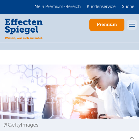
Mein Premium-Bereich
Kundenservice
Suche
Premium
Anmelden
@GettyImages