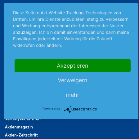
Börsenbericht
Diese Seite nutzt Website Tracking-Technologien von
Börsengerüchte
Dritten, um ihre Dienste anzubieten, stetig zu verbessern
Börsengespräche
und Werbung entsprechend der Interessen der Nutzer
Börsennews
anzuzeigen. Ich bin damit einverstanden und kann meine
Favoriten
Einwilligung jederzeit mit Wirkung für die Zukunft
widerrufen oder ändern.
Finanzpodcast
Strategie
Thema der Woche
Akzeptieren
Themen & Börse
Verweigern
Abo & Shop
mehr
Abonnent werden
Powered by
Abonnement kündigen
Vertrag widerrufen
Aktienmagazin
Aktien-Zeitschrift