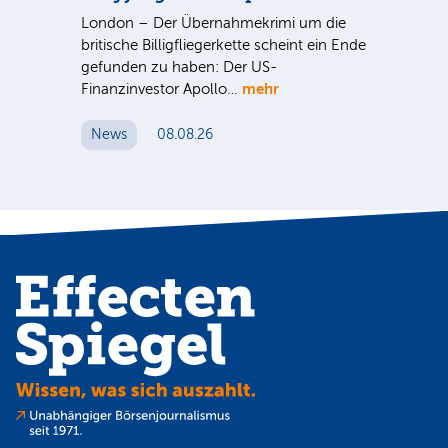
G
ist
London – Der Übernahmekrimi um die
ten
britische Billigfliegerkette scheint ein Ende
Für
gefunden zu haben: Der US-
An
mehr
Finanzinvestor Apollo…
Um
News
08.08.26
N