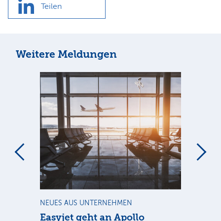
Teilen
Weitere Meldungen
m
NEUES AUS UNTERNEHMEN
NE
Easyjet geht an Apollo
PV