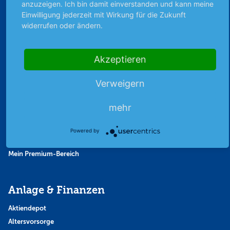
anzuzeigen. Ich bin damit einverstanden und kann meine
Thema der Woche
Einwilligung jederzeit mit Wirkung für die Zukunft
Themen & Börse
widerrufen oder ändern.
Abo & Shop
Akzeptieren
Abonnent werden
Verweigern
Abonnement kündigen
Vertrag widerrufen
mehr
Aktienmagazin
Aktien-Zeitschrift
Powered by
Kundenservice
Mein Premium-Bereich
Anlage & Finanzen
Aktiendepot
Altersvorsorge