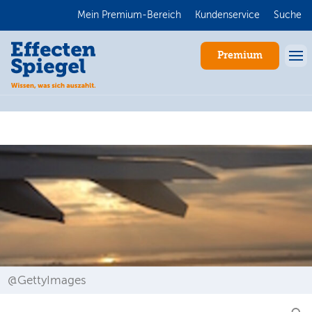
Mein Premium-Bereich
Kundenservice
Suche
Premium
Anmelden
@GettyImages