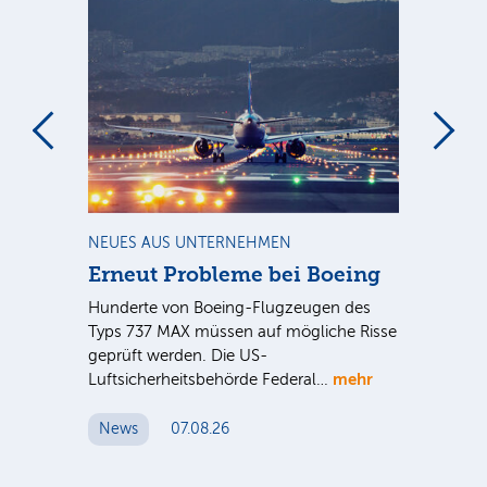
m
NEUES AUS UNTERNEHMEN
RA
Erneut Probleme bei Boeing
Un
bl
Hunderte von Boeing-Flugzeugen des
Tö
Typs 737 MAX müssen auf mögliche Risse
Dy
n
geprüft werden. Die US-
mehr
e
Luftsicherheitsbehörde Federal…
Die
Int
News
07.08.26
unt
Cl