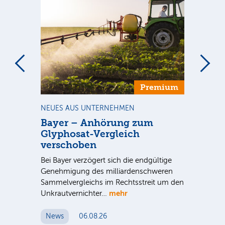
m
Premium
NEUES AUS UNTERNEHMEN
BÖ
Bayer – Anhörung zum
Rh
Glyphosat-Vergleich
vo
nk
verschoben
Na
Bei Bayer verzögert sich die endgültige
vor
Genehmigung des milliardenschweren
gem
Sammelvergleichs im Rechtsstreit um den
Un
mehr
me
Unkrautvernichter…
News
06.08.26
N