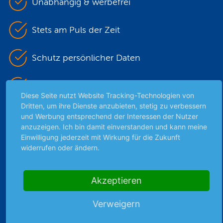
Unabhängig & werbefrei
Stets am Puls der Zeit
Schutz persönlicher Daten
Sicher mit SSL-Verschlüsselung
Diese Seite nutzt Website Tracking-Technologien von
Dritten, um ihre Dienste anzubieten, stetig zu verbessern
und Werbung entsprechend der Interessen der Nutzer
Highlights
anzuzeigen. Ich bin damit einverstanden und kann meine
Einwilligung jederzeit mit Wirkung für die Zukunft
Archiv
widerrufen oder ändern.
Börsenbericht
Börsengerüchte
Akzeptieren
Börsengespräche
Börsennews
Verweigern
Favoriten
Finanzpodcast