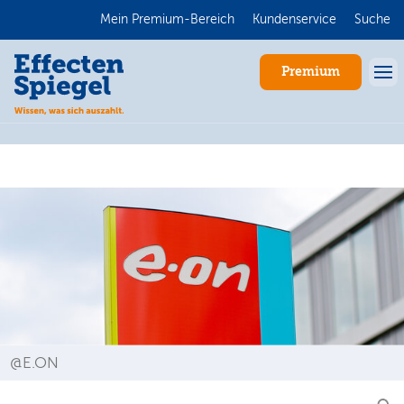
Mein Premium-Bereich
Kundenservice
Suche
Premium
Anmelden
@E.ON