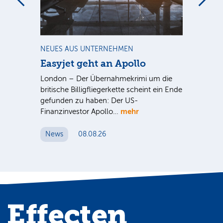
m
NEUES AUS UNTERNEHMEN
NE
Easyjet geht an Apollo
PV
G
ist
London – Der Übernahmekrimi um die
ten
britische Billigfliegerkette scheint ein Ende
Für
gefunden zu haben: Der US-
An
mehr
Finanzinvestor Apollo…
Um
News
08.08.26
N