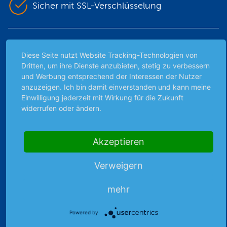
Sicher mit SSL-Verschlüsselung
Highlights
Diese Seite nutzt Website Tracking-Technologien von
Archiv
Dritten, um ihre Dienste anzubieten, stetig zu verbessern
und Werbung entsprechend der Interessen der Nutzer
Börsenbericht
anzuzeigen. Ich bin damit einverstanden und kann meine
Börsengerüchte
Einwilligung jederzeit mit Wirkung für die Zukunft
Börsengespräche
widerrufen oder ändern.
Börsennews
Favoriten
Akzeptieren
Finanzpodcast
Strategie
Verweigern
Thema der Woche
Themen & Börse
mehr
Powered by
Abo & Shop