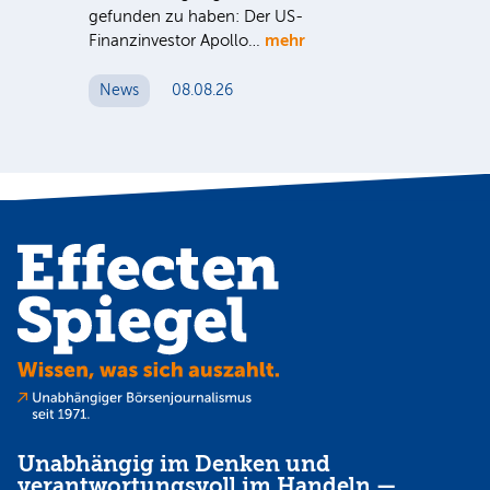
gefunden zu haben: Der US-
An
mehr
Finanzinvestor Apollo…
Um
News
08.08.26
N
Unabhängig im Denken und
verantwortungsvoll im Handeln —