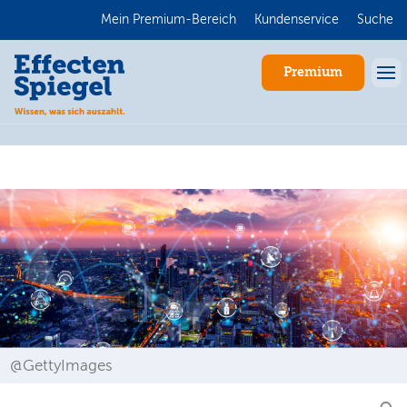
Mein Premium-Bereich
Kundenservice
Suche
Premium
Anmelden
@GettyImages