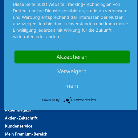
Diese Seite nutzt Website Tracking-Technologien von
Börsengespräche
Dritten, um ihre Dienste anzubieten, stetig zu verbessern
Börsennews
und Werbung entsprechend der Interessen der Nutzer
Favoriten
anzuzeigen. Ich bin damit einverstanden und kann meine
Finanzpodcast
Einwilligung jederzeit mit Wirkung für die Zukunft
widerrufen oder ändern.
Strategie
Thema der Woche
Themen & Börse
Akzeptieren
Verweigern
Abo & Shop
mehr
Abonnent werden
Abonnement kündigen
Powered by
Vertrag widerrufen
Aktienmagazin
Aktien-Zeitschrift
Kundenservice
Mein Premium-Bereich