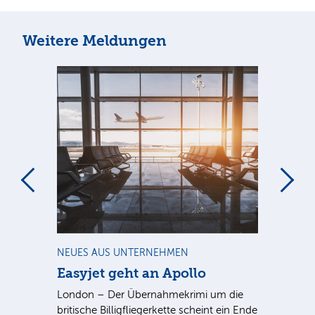
Weitere Meldungen
m
NEUES AUS UNTERNEHMEN
NE
Easyjet geht an Apollo
PV
G
ist
London – Der Übernahmekrimi um die
ten
britische Billigfliegerkette scheint ein Ende
Für