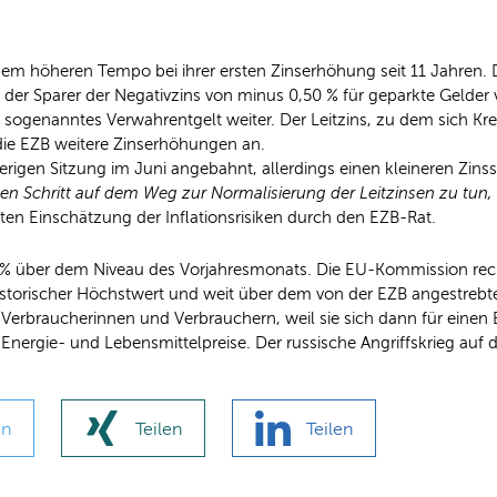
em höheren Tempo bei ihrer ersten Zinserhöhung seit 11 Jahren. D
de der Sparer der Negativzins von minus 0,50 % für geparkte Gelder
ogenanntes Verwahrentgelt weiter. Der Leitzins, zu dem sich Kredi
 die EZB weitere Zinserhöhungen an.
rigen Sitzung im Juni angebahnt, allerdings einen kleineren Zinssc
en Schritt auf dem Weg zur Normalisierung der Leitzinsen zu tun, a
ten Einschätzung der Inflationsrisiken durch den EZB-Rat.
 % über dem Niveau des Vorjahresmonats. Die EU-Kommission rechn
storischer Höchstwert und weit über dem von der EZB angestrebten
n Verbraucherinnen und Verbrauchern, weil sie sich dann für einen
 Energie- und Lebensmittelpreise. Der russische Angriffskrieg auf d
en
Teilen
Teilen