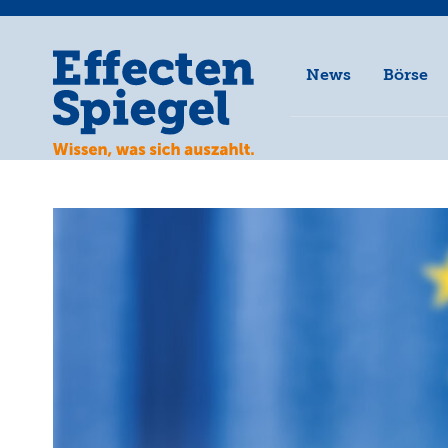
News
Börse