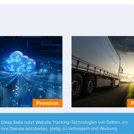
Premium
ZEN
NEUES AUS UNTERNEHMEN
Diese Seite nutzt Website Tracking-Technologien von Dritten, um
Internet-Familie
SAF-Holland bleibt in
ihre Dienste anzubieten, stetig zu verbessern und Werbung
uf Kurs
Spur