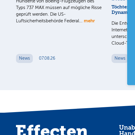
Hunderte von Boeing-Flugzeugen des
Töchter mi
Typs 737 MAX müssen auf mögliche Risse
Dynamik
geprüft werden. Die US-
mehr
Luftsicherheitsbehörde Federal…
Die Entwick
Internet-Fa
unterschied
Cloud-Toc
News
07.08.26
News
Unab
Hand