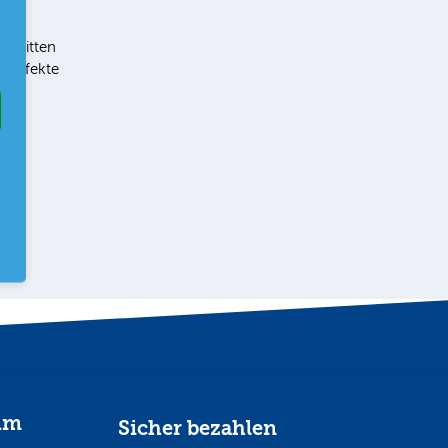
t im
chnitten
eneffekte
im
Sicher bezahlen