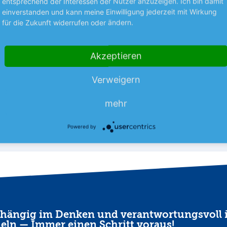
entsprechend der Interessen der Nutzer anzuzeigen. Ich bin damit
t unterschiedlicher
einverstanden und kann meine Einwilligung jederzeit mit Wirkung
Der Nutzfahrzeugzulieferer ha
für die Zukunft widerrufen oder ändern.
1. Halbjahr etwas besser abges
als erwartet. Dazu trugen Skal
lung innerhalb der United-
mehr
und Sparmaßnahmen…
milie könnte derzeit kaum
Akzeptieren
licher ausfallen. Während
mehr
hter IONOS…
Verweigern
07.08.26
News
07.08.26
mehr
Powered by
hängig im Denken und verantwortungsvoll 
eln — Immer einen Schritt voraus!