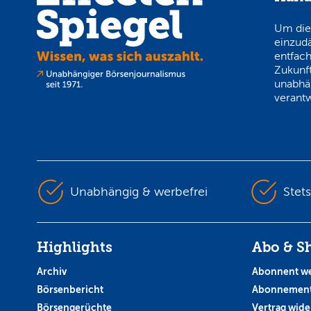
Um die
einzud
entfach
Zukunft
unabhä
verantw
Unabhängig & werbefrei
Stet
Highlights
Abo & S
Archiv
Abonnent w
Börsenbericht
Abonnement
Börsengerüchte
Vertrag wide