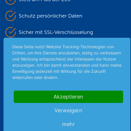
Schutz persönlicher Daten
Sicher mit SSL-Verschlüsselung
Diese Seite nutzt Website Tracking-Technologien von
Dritten, um ihre Dienste anzubieten, stetig zu verbessern
Highlights
und Werbung entsprechend der Interessen der Nutzer
anzuzeigen. Ich bin damit einverstanden und kann meine
Archiv
Einwilligung jederzeit mit Wirkung für die Zukunft
Börsenbericht
widerrufen oder ändern.
Börsengerüchte
Börsengespräche
Akzeptieren
Börsennews
Favoriten
Verweigern
Finanzpodcast
Strategie
mehr
Thema der Woche