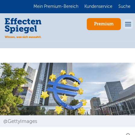
Mein Premium-Bereich
Kundenservice
Suche
Premium
Anmelden
@GettyImages