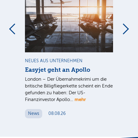
m
NEUES AUS UNTERNEHMEN
NE
Easyjet geht an Apollo
PV
G
ist
London – Der Übernahmekrimi um die
ten
britische Billigfliegerkette scheint ein Ende
Für
gefunden zu haben: Der US-
An
mehr
Finanzinvestor Apollo…
Um
News
08.08.26
N