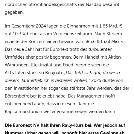
nordischen Stromhandelsgeschäfts der Nasdaq bekannt
gegeben.
Im Gesamtjahr 2024 lagen die Einnahmen mit 1,63 Mrd. €
gut 10,3 % höher als im Vergleichszeitraum. Nach Steuern
erzielte der Konzern einen Gewinn von 585,6 (513,6) Mio. €.
Das neue Jahr hat für Euronext trotz des turbulenten
Umfeldes eher positiv begonnen. Beim Handel mit Aktien,
Währungen, Elektrizität und Fixed Income seien die
Aktivitäten stark, so Boujnah.
„Das trifft sich gut, da wir in
diesem Jahr erheblich investieren wollen.“
2025 dürfte von
den Investitionen her sogar das stärkste Jahr werden, das der
Börsenbetreiber je erlebt habe. Das Management hofft
entsprechend auch, dass in diesem Jahr die
Kapitalmarktunion weiter vorangetrieben werden kann.
Die Euronext NV hält ihren Rally-Kurs bei. Wer jedoch auf
Nummer sicher gehen will, schöpft hier erste Gewinne ab.