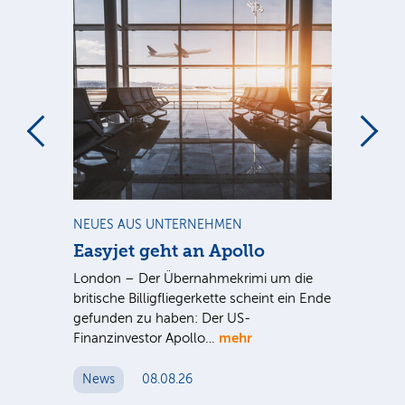
m
NEUES AUS UNTERNEHMEN
NE
Easyjet geht an Apollo
PV
G
ist
London – Der Übernahmekrimi um die
ten
britische Billigfliegerkette scheint ein Ende
Für
gefunden zu haben: Der US-
An
mehr
Finanzinvestor Apollo…
Um
News
08.08.26
N