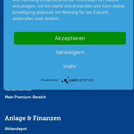
Strategie
anzuzeigen. Ich bin damit einverstanden und kann meine
Thema der Woche
Einwilligung jederzeit mit Wirkung für die Zukunft
widerrufen oder ändern.
Themen & Börse
Akzeptieren
Abo & Shop
Abonnent werden
Verweigern
Abonnement kündigen
mehr
Vertrag widerrufen
Aktienmagazin
Powered by
Aktien-Zeitschrift
Kundenservice
Mein Premium-Bereich
Anlage & Finanzen
Aktiendepot