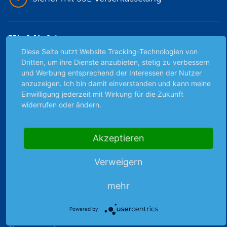
Highlights
Diese Seite nutzt Website Tracking-Technologien von
Archiv
Dritten, um ihre Dienste anzubieten, stetig zu verbessern
Börsenbericht
und Werbung entsprechend der Interessen der Nutzer
anzuzeigen. Ich bin damit einverstanden und kann meine
Börsengerüchte
Einwilligung jederzeit mit Wirkung für die Zukunft
Börsengespräche
widerrufen oder ändern.
Börsennews
Favoriten
Finanzpodcast
Akzeptieren
Strategie
Verweigern
Thema der Woche
Themen & Börse
mehr
Powered by
Abo & Shop