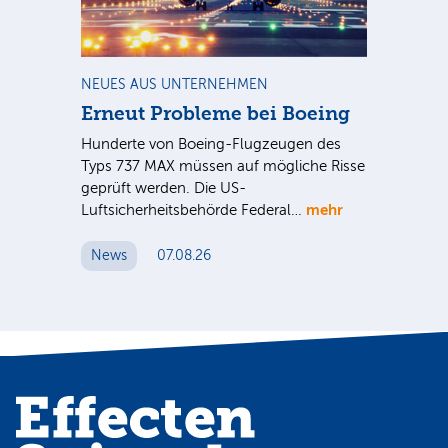
m
NEUES AUS UNTERNEHMEN
RA
Erneut Probleme bei Boeing
Un
bl
Hunderte von Boeing-Flugzeugen des
Tö
Typs 737 MAX müssen auf mögliche Risse
Dy
n
geprüft werden. Die US-
mehr
e
Luftsicherheitsbehörde Federal…
Die
Int
News
07.08.26
unt
Cl
N