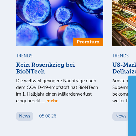
Premium
TRENDS
TRENDS
Kein Rosenkrieg bei
US-Mark
BioNTech
Delhaiz
Die weltweit geringere Nachfrage nach
Amsterdam 
dem COVID-19-Impfstoff hat BioNTech
Supermarkt
im 1. Halbjahr einen Milliardenverlust
bekommt im
mehr
eingebrockt.…
weiter Pre
News
05.08.26
News