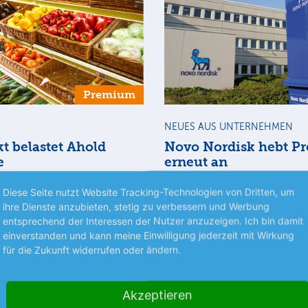
Premium
NEUES AUS UNTERNEHMEN
t belastet Ahold
Novo Nordisk hebt P
e
erneut an
– Der niederländische
Kopenhagen – Der dänische
Diese Seite nutzt Website Tracking-Technologien von Dritten, um
betreiber Ahold Delhaize
Pharmakonzern hat wegen de
ihre Dienste anzubieten, stetig zu verbessern und Werbung
 schwierigen US-Markt
Marktstarts der Wegovy-Abneh
entsprechend der Interessen der Nutzer anzuzeigen. Ich bin damit
mehr
isdruck zu spüren.…
erneut seine Prognose erhöht
einverstanden und kann meine Einwilligung jederzeit mit Wirkung
für die Zukunft widerrufen oder ändern.
05.08.26
News
05.08.26
Akzeptieren