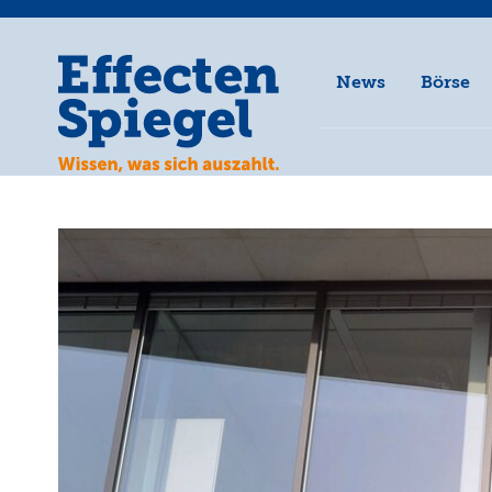
News
Börse