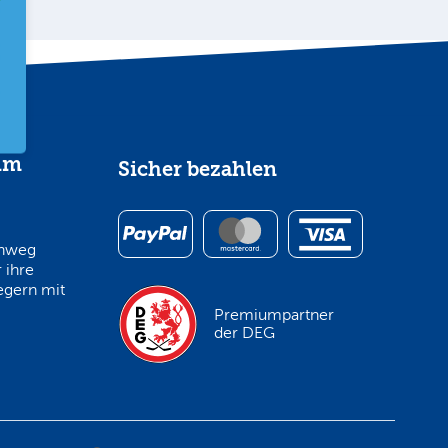
im
Sicher bezahlen
inweg
 ihre
egern mit
Premiumpartner
der DEG