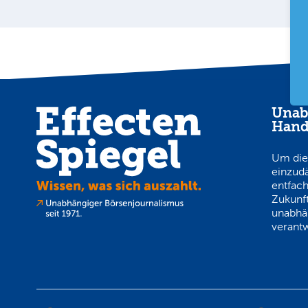
Unab
Hand
Um die
einzud
entfach
Zukunft
unabhä
verantw