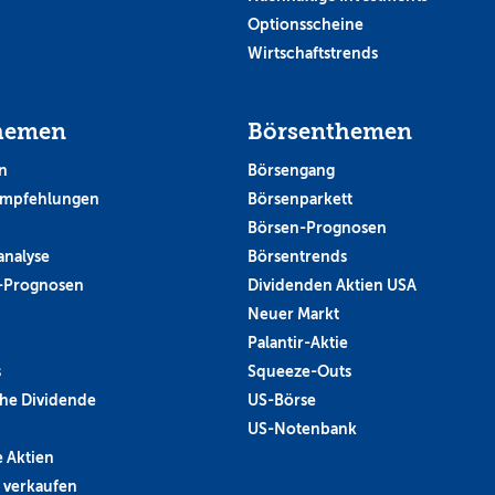
Optionsscheine
Wirtschaftstrends
hemen
Börsenthemen
n
Börsengang
empfehlungen
Börsenparkett
Börsen-Prognosen
analyse
Börsentrends
-Prognosen
Dividenden Aktien USA
Neuer Markt
Palantir-Aktie
s
Squeeze-Outs
he Dividende
US-Börse
US-Notenbank
 Aktien
 verkaufen