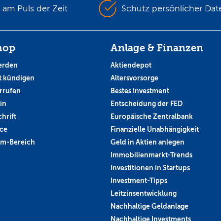
s am Puls der Zeit
Schutz persönlicher Dat
hop
Anlage & Finanzen
erden
Aktiendepot
 kündigen
Altersvorsorge
rrufen
Bestes Investment
in
Entscheidung der FED
hrift
Europäische Zentralbank
ce
Finanzielle Unabhängigkeit
um-Bereich
Geld in Aktien anlegen
Immobilienmarkt-Trends
Investitionen in Startups
Investment-Tipps
Leitzinsentwicklung
Nachhaltige Geldanlage
Nachhaltige Investments