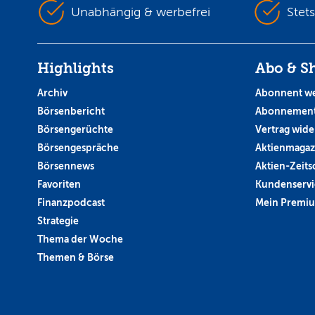
Unabhängig & werbefrei
Stet
Highlights
Abo & S
Archiv
Abonnent w
Börsenbericht
Abonnement
Börsengerüchte
Vertrag wide
Börsengespräche
Aktienmagaz
Börsennews
Aktien-Zeitsc
Favoriten
Kundenservi
Finanzpodcast
Mein Premi
Strategie
Thema der Woche
Themen & Börse