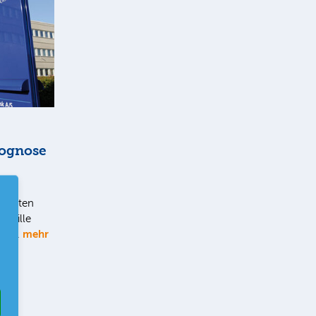
rognose
s guten
mpille
mehr
. So…