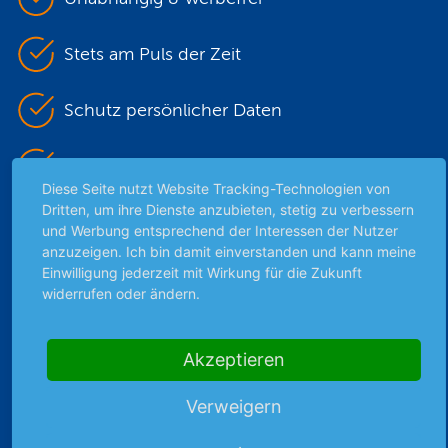
Stets am Puls der Zeit
Schutz persönlicher Daten
Sicher mit SSL-Verschlüsselung
Diese Seite nutzt Website Tracking-Technologien von
Dritten, um ihre Dienste anzubieten, stetig zu verbessern
und Werbung entsprechend der Interessen der Nutzer
Highlights
anzuzeigen. Ich bin damit einverstanden und kann meine
Einwilligung jederzeit mit Wirkung für die Zukunft
Archiv
widerrufen oder ändern.
Börsenbericht
Börsengerüchte
Akzeptieren
Börsengespräche
Börsennews
Verweigern
Favoriten
Finanzpodcast