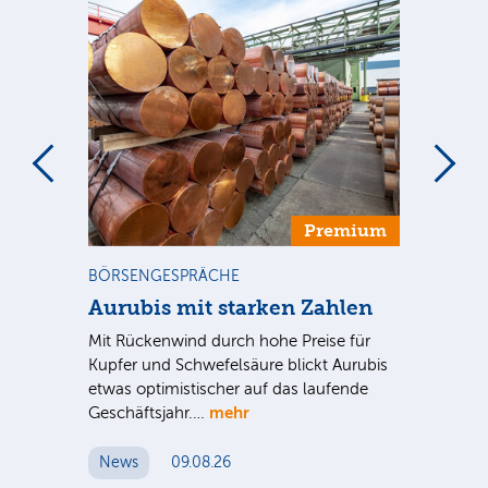
m
Premium
BÖRSENGESPRÄCHE
NE
Aurubis mit starken Zahlen
Ax
Mit Rückenwind durch hohe Preise für
Par
Kupfer und Schwefelsäure blickt Aurubis
sic
etwas optimistischer auf das laufende
wü
mehr
Geschäftsjahr.…
se
News
09.08.26
N