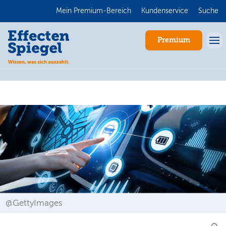
Mein Premium-Bereich
Kundenservice
Suche
Premium
Anmelden
@GettyImages