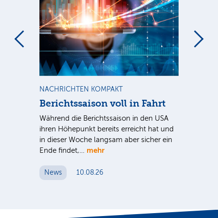
m
NACHRICHTEN KOMPAKT
NE
Berichtssaison voll in Fahrt
Hy
Während die Berichtssaison in den USA
Der
ihren Höhepunkt bereits erreicht hat und
wei
in dieser Woche langsam aber sicher ein
vor
mehr
Ende findet,…
ehr
N
News
10.08.26