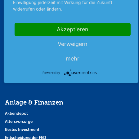
Einwilligung jederzeit mit Wirkung für die Zukunft
widerrufen oder ändern.
Abo & Shop
Akzeptieren
Abonnent werden
Abonnement kündigen
Verweigern
Vertrag widerrufen
Aktienmagazin
mehr
Aktien-Zeitschrift
Kundenservice
Powered by
Mein Premium-Bereich
Anlage & Finanzen
Aktiendepot
Altersvorsorge
Bestes Investment
Entscheidung der FED