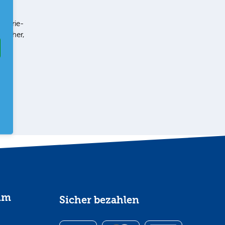
g
ustrie-
terher,
im
Sicher bezahlen