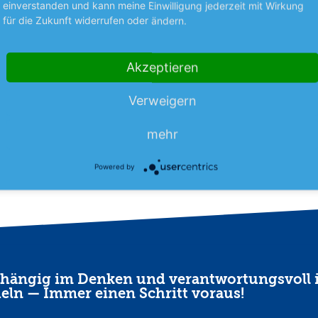
einverstanden und kann meine Einwilligung jederzeit mit Wirkung
Rekordauftrageingan
 französische Versicherer sieht
für die Zukunft widerrufen oder ändern.
er derzeit in Frankreich
Beim Umsatz hinkt der Chipind
aldbrände auf Kurs zu
Ausrüster noch dem Vorjahr hin
hr
baut aber auf einen Rekord-
Akzeptieren
mehr
Auftragseingang.
Verweigern
09.08.26
News
09.08.26
mehr
Powered by
hängig im Denken und verantwortungsvoll 
eln — Immer einen Schritt voraus!