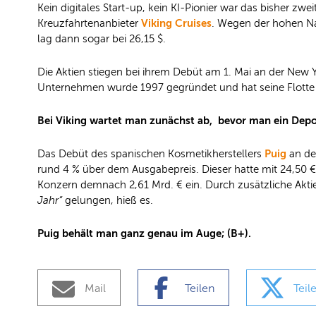
Kein digitales Start-up, kein KI-Pionier war das bisher z
Viking Cruises
Kreuzfahrtenanbieter
. Wegen der hohen Na
lag dann sogar bei 26,15 $.
Die Aktien stiegen bei ihrem Debüt am 1. Mai an der New
Unternehmen wurde 1997 gegründet und hat seine Flotte a
Bei Viking wartet man zunächst ab, bevor man ein Depot
Puig
Das Debüt des spanischen Kosmetikherstellers
an der
rund 4 % über dem Ausgabepreis. Dieser hatte mit 24,50 
Konzern demnach 2,61 Mrd. € ein. Durch zusätzliche Akt
Jahr“
gelungen, hieß es.
Puig behält man ganz genau im Auge; (B+).
Mail
Teilen
Teil