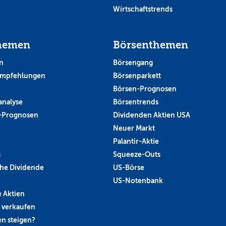
Wirtschaftstrends
hemen
Börsenthemen
n
Börsengang
empfehlungen
Börsenparkett
Börsen-Prognosen
analyse
Börsentrends
-Prognosen
Dividenden Aktien USA
Neuer Markt
Palantir-Aktie
s
Squeeze-Outs
he Dividende
US-Börse
US-Notenbank
 Aktien
 verkaufen
n steigen?