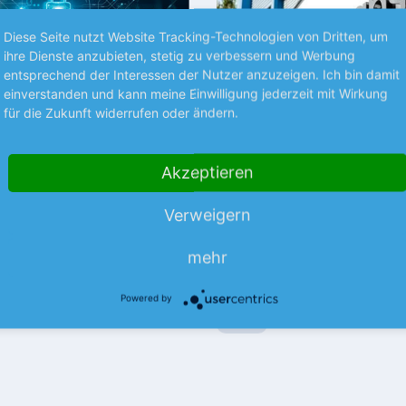
Diese Seite nutzt Website Tracking-Technologien von Dritten, um
ihre Dienste anzubieten, stetig zu verbessern und Werbung
entsprechend der Interessen der Nutzer anzuzeigen. Ich bin damit
einverstanden und kann meine Einwilligung jederzeit mit Wirkung
für die Zukunft widerrufen oder ändern.
S UNTERNEHMEN
NEUES AUS UNTERNEHMEN
Akzeptieren
la mit
technotrans kann lief
einbruch
Verweigern
Der Thermomanagement-Spezia
Halbjahr weist der Hightech-
für die ersten 6 Monate mit ein
mehr
er einen nahezu konstanten
Umsatzrückgang aus.
mehr
mehr
s.
Powered by
08.08.26
News
08.08.26