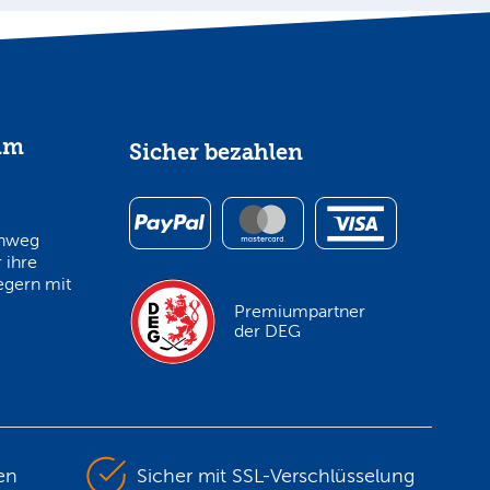
im
Sicher bezahlen
inweg
 ihre
egern mit
Premiumpartner
der DEG
en
Sicher mit SSL-Verschlüsselung