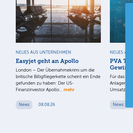
NEUES AUS UNTERNEHMEN
NEUES AU
Easyjet geht an Apollo
PVA Tep
Gewinn
London – Der Übernahmekrimi um die
britische Billigfliegerkette scheint ein Ende
Für das 1. 
gefunden zu haben: Der US-
Anlagenbau
mehr
Finanzinvestor Apollo…
Umsatz au
News
08.08.26
News