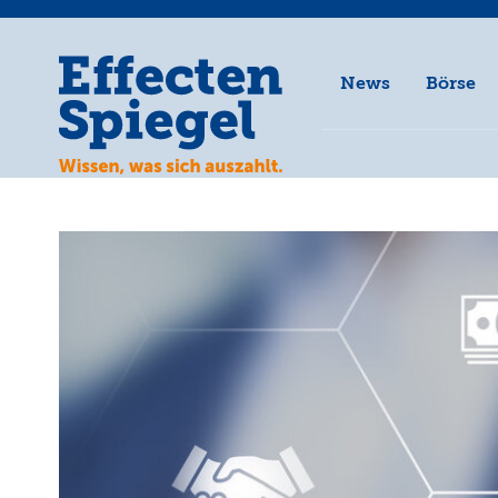
News
Börse