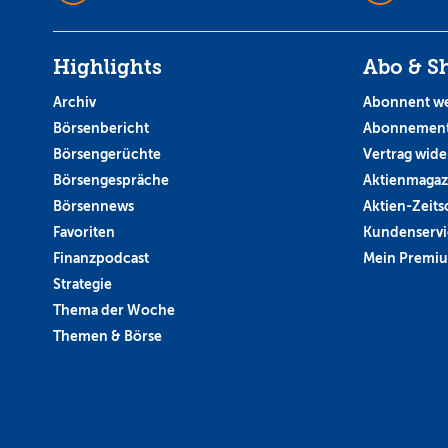
Highlights
Abo & S
Archiv
Abonnent w
Börsenbericht
Abonnement
Börsengerüchte
Vertrag wide
Börsengespräche
Aktienmagaz
Börsennews
Aktien-Zeitsc
Favoriten
Kundenservi
Finanzpodcast
Mein Premi
Strategie
Thema der Woche
Themen & Börse