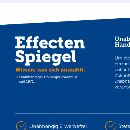
Unab
Hand
Um die
einzud
entfach
Zukunft
unabhä
verantw
Unabhängig & werbefrei
Stet