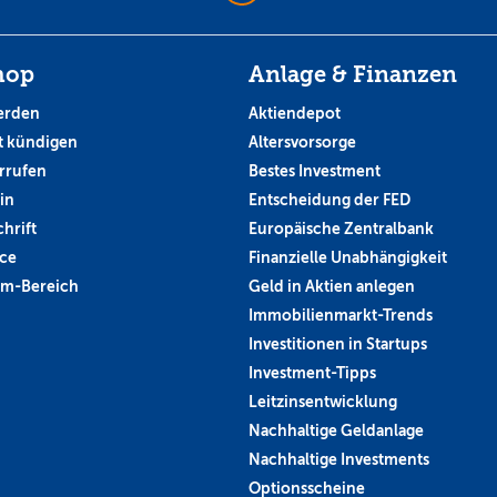
hop
Anlage & Finanzen
erden
Aktiendepot
 kündigen
Altersvorsorge
rrufen
Bestes Investment
in
Entscheidung der FED
hrift
Europäische Zentralbank
ce
Finanzielle Unabhängigkeit
um-Bereich
Geld in Aktien anlegen
Immobilienmarkt-Trends
Investitionen in Startups
Investment-Tipps
Leitzinsentwicklung
Nachhaltige Geldanlage
Nachhaltige Investments
Optionsscheine