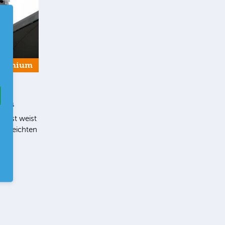
Premium
ern
list weist
en leichten