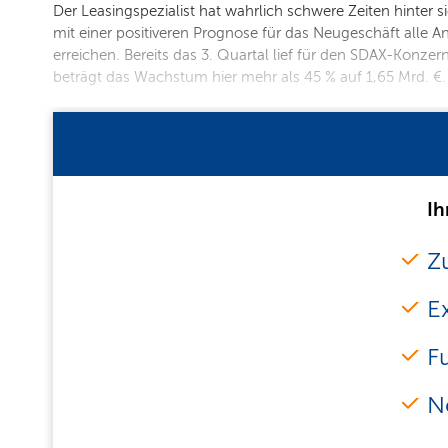
Der Leasingspezialist hat wahrlich schwere Zeiten hinte
mit einer positiveren Prognose für das Neugeschäft alle An
erreichen. Bereits das 3. Quartal lief für den SDAX-Konz
beträgt das Wachstum hier mehr als 45 % auf 1,65 Mrd. €.
Ih
Zu
E
F
N