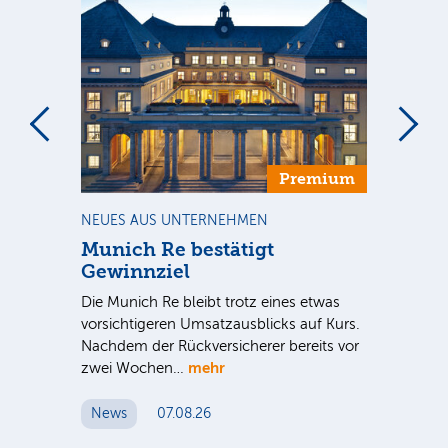
Premium
NEUES AUS UNTERNEHMEN
BÖ
Munich Re bestätigt
Al
Gewinnziel
Der
Die Munich Re bleibt trotz eines etwas
ern
e
vorsichtigeren Umsatzausblicks auf Kurs.
vo
t,
Nachdem der Rückversicherer bereits vor
de
mehr
zwei Wochen…
N
News
07.08.26