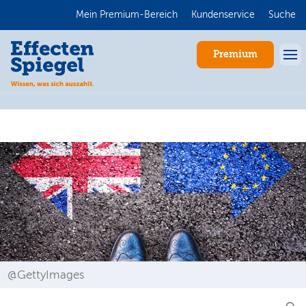
Mein Premium-Bereich
Kundenservice
Suche
Premium
Anmelden
@GettyImages