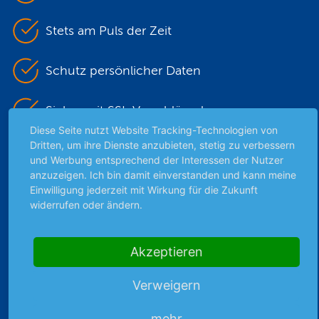
Stets am Puls der Zeit
Schutz persönlicher Daten
Sicher mit SSL-Verschlüsselung
Diese Seite nutzt Website Tracking-Technologien von
Dritten, um ihre Dienste anzubieten, stetig zu verbessern
und Werbung entsprechend der Interessen der Nutzer
Highlights
anzuzeigen. Ich bin damit einverstanden und kann meine
Einwilligung jederzeit mit Wirkung für die Zukunft
Archiv
widerrufen oder ändern.
Börsenbericht
Börsengerüchte
Börsengespräche
Akzeptieren
Börsennews
Verweigern
Favoriten
Finanzpodcast
mehr