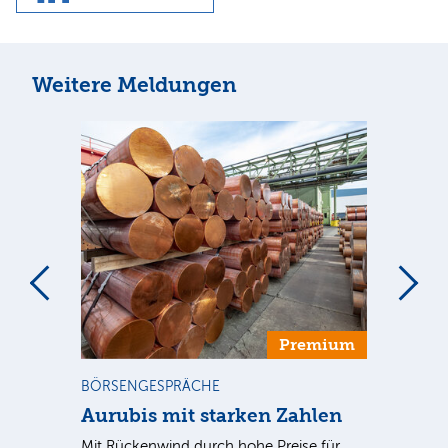
Weitere Meldungen
m
Premium
BÖRSENGESPRÄCHE
NE
Aurubis mit starken Zahlen
Ax
Mit Rückenwind durch hohe Preise für
Par