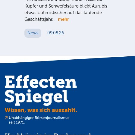
Kupfer und Schwefelsäure blickt Aurubis
sic
etwas optimistischer auf das laufende
wü
mehr
Geschäftsjahr.…
se
News
09.08.26
N