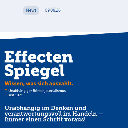
News
09.08.26
N
Unabhängig im Denken und
verantwortungsvoll im Handeln —
Immer einen Schritt voraus!