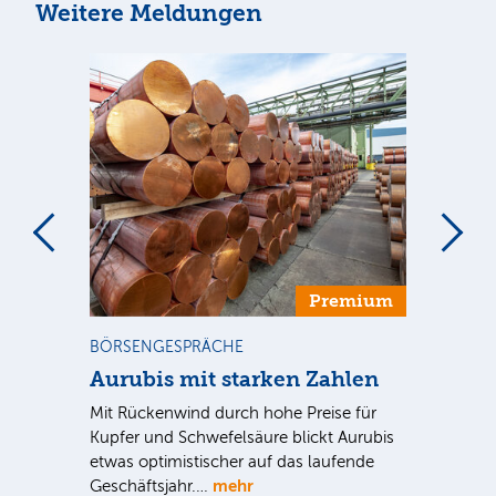
Weitere Meldungen
m
Premium
BÖRSENGESPRÄCHE
NE
Aurubis mit starken Zahlen
Ax
Mit Rückenwind durch hohe Preise für
Par
Kupfer und Schwefelsäure blickt Aurubis
sic
etwas optimistischer auf das laufende
wü
mehr
Geschäftsjahr.…
se