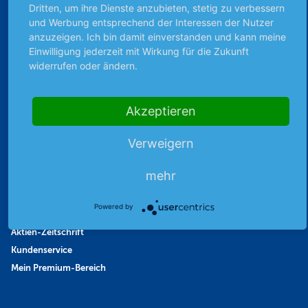
Dritten, um ihre Dienste anzubieten, stetig zu verbessern
Favoriten
und Werbung entsprechend der Interessen der Nutzer
Finanzpodcast
anzuzeigen. Ich bin damit einverstanden und kann meine
Einwilligung jederzeit mit Wirkung für die Zukunft
Strategie
widerrufen oder ändern.
Thema der Woche
Themen & Börse
Akzeptieren
Abo & Shop
Verweigern
Abonnent werden
mehr
Abonnement kündigen
Vertrag widerrufen
Powered by
Aktienmagazin
Aktien-Zeitschrift
Kundenservice
Mein Premium-Bereich