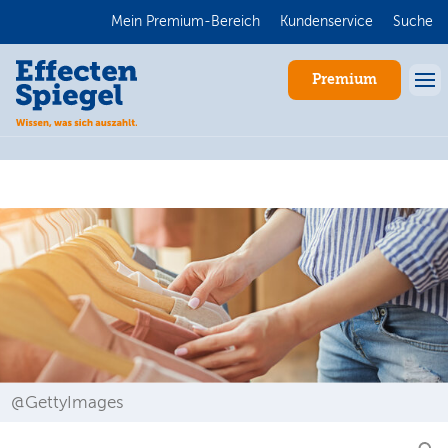
Mein Premium-Bereich
Kundenservice
Suche
Premium
Anmelden
@GettyImages