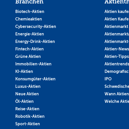
Branchen
Aktient
Biotech-Aktien
Aktien kaufe
Chemieaktien
Aktien Kauf
Cybersecurity-Aktien
Aktienmarkt
Energie-Aktien
Aktienmarkt
Energy-Drink-Aktien
Aktienmarkt
Fintech-Aktien
Aktien-News
Grüne Aktien
Aktien-Tipps
Immobilien-Aktien
Aktientrend
KI-Aktien
Demografisc
Konsumgüter-Aktien
IPO
Luxus-Aktien
Schwedische
Neue Aktien
Wann Aktien
Öl-Aktien
Welche Aktie
Reise-Aktien
Robotik-Aktien
Sport-Aktien