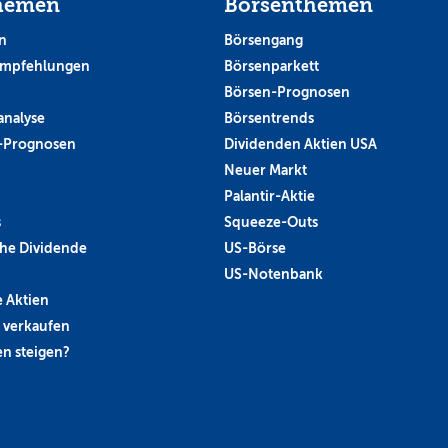
hemen
Börsenthemen
n
Börsengang
empfehlungen
Börsenparkett
Börsen-Prognosen
analyse
Börsentrends
-Prognosen
Dividenden Aktien USA
Neuer Markt
Palantir-Aktie
s
Squeeze-Outs
he Dividende
US-Börse
US-Notenbank
 Aktien
 verkaufen
n steigen?