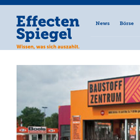
News
Börse