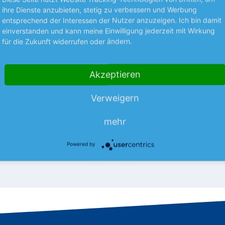
ihre Dienste anzubieten, stetig zu verbessern und Werbung
entsprechend der Interessen der Nutzer anzuzeigen. Ich bin damit
Premium
einverstanden und kann meine Einwilligung jederzeit mit Wirkung
für die Zukunft widerrufen oder ändern.
S UNTERNEHMEN
TRENDS
y treibt Disney
Mattel sieht rot
Akzeptieren
er Film „Toy Story 5“ hat dem
Die angespannte Kosumstimm
gsriesen Disney im 3. Quartal
höhere Kosten haben Mattel im
Verweigern
m
uni Rückenwind gegeben. Der
in die roten Zahlen gedrückt.
mehr
…
mehr
06.08.26
News
06.08.26
Powered by