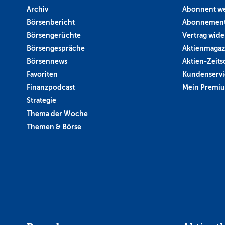
Archiv
Abonnent w
Börsenbericht
Abonnement
Börsengerüchte
Vertrag wide
Börsengespräche
Aktienmagaz
Börsennews
Aktien-Zeitsc
Favoriten
Kundenservi
Finanzpodcast
Mein Premi
Strategie
Thema der Woche
Themen & Börse