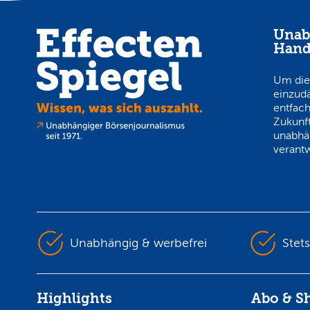
Unab
Hand
Um die
einzud
entfach
Zukunft
unabhä
verantw
Unabhängig & werbefrei
Stet
Highlights
Abo & S