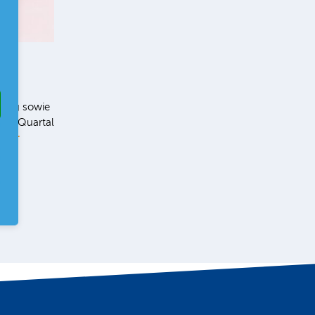
ung sowie
 2. Quartal
ehr