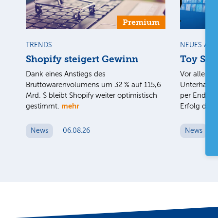
Premium
TRENDS
NEUES AU
Shopify steigert Gewinn
Toy Stor
Dank eines Anstiegs des
Vor allem d
Bruttowarenvolumens um 32 % auf 115,6
Unterhaltun
Mrd. $ bleibt Shopify weiter optimistisch
per Ende J
mehr
gestimmt.
Erfolg des
News
06.08.26
News