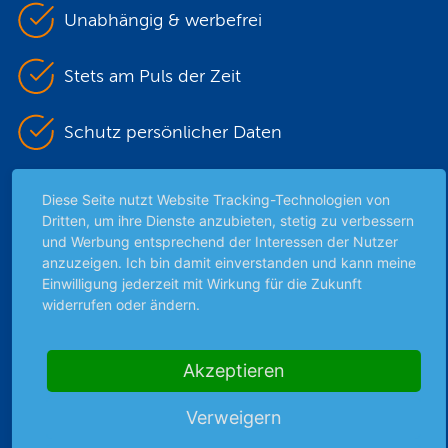
Unabhängig & werbefrei
Stets am Puls der Zeit
Schutz persönlicher Daten
Sicher mit SSL-Verschlüsselung
Diese Seite nutzt Website Tracking-Technologien von
Dritten, um ihre Dienste anzubieten, stetig zu verbessern
und Werbung entsprechend der Interessen der Nutzer
anzuzeigen. Ich bin damit einverstanden und kann meine
Highlights
Einwilligung jederzeit mit Wirkung für die Zukunft
widerrufen oder ändern.
Archiv
Börsenbericht
Börsengerüchte
Akzeptieren
Börsengespräche
Börsennews
Verweigern
Favoriten