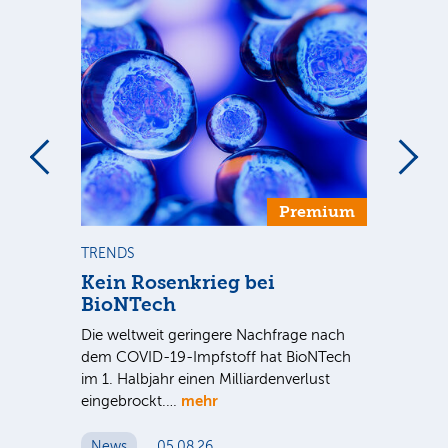
Premium
TRENDS
TR
se
Kein Rosenkrieg bei
US
BioNTech
De
Die weltweit geringere Nachfrage nach
Am
dem COVID-19-Impfstoff hat BioNTech
Sup
im 1. Halbjahr einen Milliardenverlust
be
hr
mehr
eingebrockt.…
wei
News
05.08.26
N