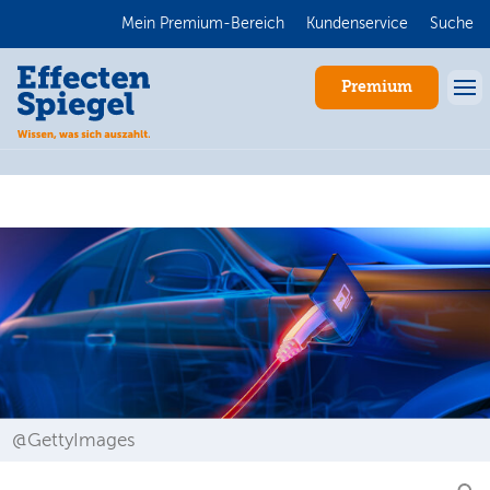
Mein Premium-Bereich
Kundenservice
Suche
Premium
Anmelden
@GettyImages