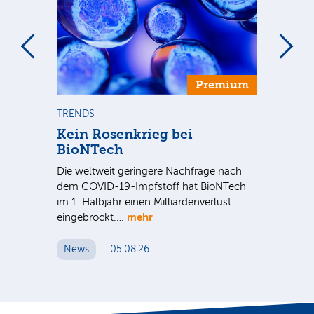
Premium
TRENDS
TR
se
Kein Rosenkrieg bei
US
BioNTech
De
Die weltweit geringere Nachfrage nach
Am
dem COVID-19-Impfstoff hat BioNTech
Sup
im 1. Halbjahr einen Milliardenverlust
be
hr
mehr
eingebrockt.…
wei
News
05.08.26
N