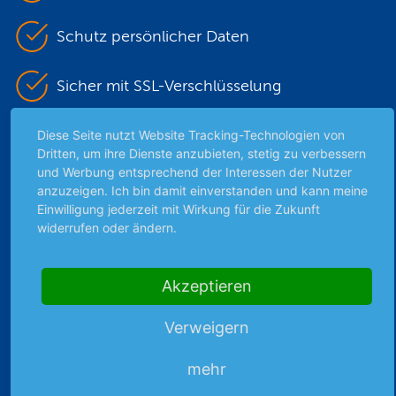
Schutz persönlicher Daten
Sicher mit SSL-Verschlüsselung
Diese Seite nutzt Website Tracking-Technologien von
Dritten, um ihre Dienste anzubieten, stetig zu verbessern
Highlights
und Werbung entsprechend der Interessen der Nutzer
Archiv
anzuzeigen. Ich bin damit einverstanden und kann meine
Einwilligung jederzeit mit Wirkung für die Zukunft
Börsenbericht
widerrufen oder ändern.
Börsengerüchte
Börsengespräche
Börsennews
Akzeptieren
Favoriten
Verweigern
Finanzpodcast
Strategie
mehr
Thema der Woche
Themen & Börse