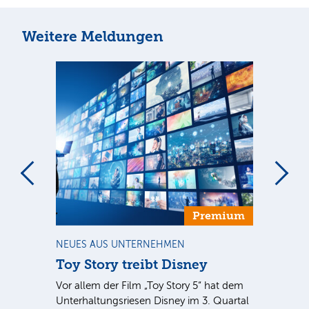
Weitere Meldungen
m
Premium
NEUES AUS UNTERNEHMEN
TR
Toy Story treibt Disney
Ma
Vor allem der Film „Toy Story 5“ hat dem
Di
Unterhaltungsriesen Disney im 3. Quartal
höh