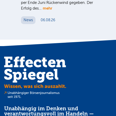
per Ende Juni Rückenwind gegeben. Der
in 
mehr
Erfolg des…
den
N
News
06.08.26
Unabhängig im Denken und
verantwortungsvoll im Handeln —