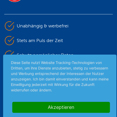
Unabhängig & werbefrei
Stets am Puls der Zeit
Schutz persönlicher Daten
Diese Seite nutzt Website Tracking-Technologien von
Dritten, um ihre Dienste anzubieten, stetig zu verbessern
Sicher mit SSL-Verschlüsselung
und Werbung entsprechend der Interessen der Nutzer
anzuzeigen. Ich bin damit einverstanden und kann meine
Einwilligung jederzeit mit Wirkung für die Zukunft
widerrufen oder ändern.
Highlights
Archiv
Akzeptieren
Börsenbericht
Börsengerüchte