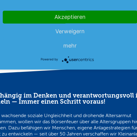
m
uni Rückenwind gegeben. Der
in die roten Zahlen gedrückt.
mehr
…
Akzeptieren
06.08.26
News
06.08.26
Verweigern
mehr
Powered by
hängig im Denken und verantwortungsvoll 
eln — Immer einen Schritt voraus!
 wachsende soziale Ungleichheit und drohende Altersarmut
ämmen, wollen wir das Börsenfeuer über alle Altersgruppen h
en. Dazu befähigen wir Menschen, eigene Anlagestrategien für
 zu entwickeln — seit über 50 Jahren verschaffen wir Kleinanl