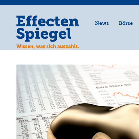
News
Börse