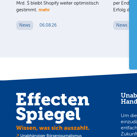
Mrd. $ bleibt Shopify weiter optimistisch
per Ende J
mehr
gestimmt.
Erfolg des
News
06.08.26
News
Unab
Hand
Um die
einzud
entfach
Zukunft