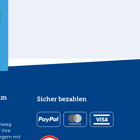
ehr
im
Sicher bezahlen
inweg
 ihre
egern mit