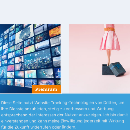
Premium
Diese Seite nutzt Website Tracking-Technologien von Dritten, um
S UNTERNEHMEN
TRENDS
ihre Dienste anzubieten, stetig zu verbessern und Werbung
y treibt Disney
Mattel sieht rot
entsprechend der Interessen der Nutzer anzuzeigen. Ich bin damit
er Film „Toy Story 5“ hat dem
Die angespannte Kosumstimm
einverstanden und kann meine Einwilligung jederzeit mit Wirkung
für die Zukunft widerrufen oder ändern.
gsriesen Disney im 3. Quartal
höhere Kosten haben Mattel im