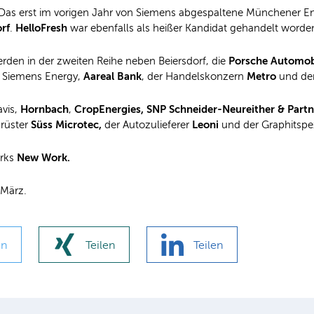
as erst im vorigen Jahr von Siemens abgespaltene Münchener Ene
rf
HelloFresh
.
war ebenfalls als heißer Kandidat gehandelt worde
Porsche Automob
den in der zweiten Reihe neben Beiersdorf, die
Aareal Bank
Metro
n Siemens Energy,
, der Handelskonzern
und der
Hornbach
CropEnergies,
SNP Schneider-Neureither & Part
vis,
,
Süss Microtec,
Leoni
srüster
der Autozulieferer
und der Graphitspez
New Work.
erks
 März.
en
Teilen
Teilen