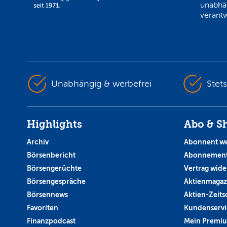
unabhä
verantw
Unabhängig & werbefrei
Stet
Highlights
Abo & S
Archiv
Abonnent w
Börsenbericht
Abonnement
Börsengerüchte
Vertrag wide
Börsengespräche
Aktienmagaz
Börsennews
Aktien-Zeitsc
Favoriten
Kundenservi
Finanzpodcast
Mein Premi