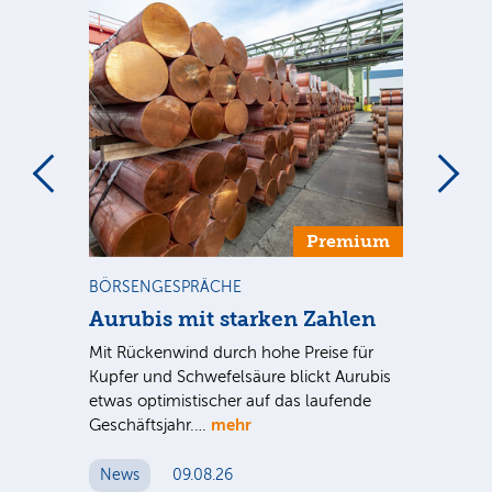
m
Premium
BÖRSENGESPRÄCHE
NE
Aurubis mit starken Zahlen
Ax
Mit Rückenwind durch hohe Preise für
Par
Kupfer und Schwefelsäure blickt Aurubis
sic
etwas optimistischer auf das laufende
wü
mehr
Geschäftsjahr.…
se
News
09.08.26
N