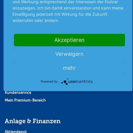
und Werbung entsprechend der Interessen der Nutzer
Strategie
anzuzeigen. Ich bin damit einverstanden und kann meine
Einwilligung jederzeit mit Wirkung für die Zukunft
Thema der Woche
widerrufen oder ändern.
Themen & Börse
Akzeptieren
Abo & Shop
Verweigern
Abonnent werden
Abonnement kündigen
mehr
Vertrag widerrufen
Aktienmagazin
Powered by
Aktien-Zeitschrift
Kundenservice
Mein Premium-Bereich
Anlage & Finanzen
Aktiendepot