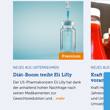
Premium
NEUES AUS UNTERNEHMEN
NEUES AU
Diät-Boom treibt Eli Lilly
Kraft H
voran
Der US-Pharmakonzern Eli Lilly hat dank
der anhaltend hohen Nachfrage nach
Kraft Heinz
seinen Medikamenten zur
Jahresviert
mehr
Gewichtsreduktion und…
und Umsatz
Umsatzpro