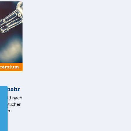
Premium
ut mehr
 wird nach
ichtlicher
. Beim