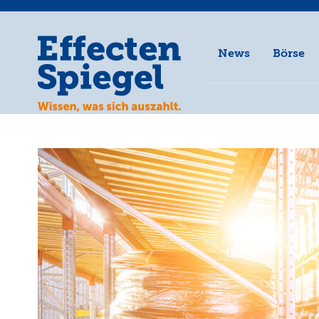
News
Börse