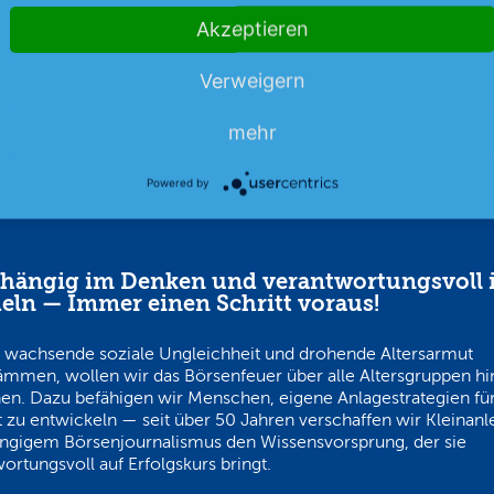
Akzeptieren
06.08.26
News
06.08.26
Verweigern
mehr
Powered by
hängig im Denken und verantwortungsvoll 
eln — Immer einen Schritt voraus!
 wachsende soziale Ungleichheit und drohende Altersarmut
ämmen, wollen wir das Börsenfeuer über alle Altersgruppen h
en. Dazu befähigen wir Menschen, eigene Anlagestrategien für
 zu entwickeln — seit über 50 Jahren verschaffen wir Kleinanl
ngigem Börsenjournalismus den Wissensvorsprung, der sie
ortungsvoll auf Erfolgskurs bringt.