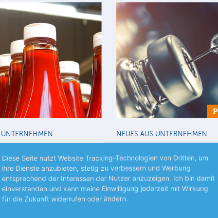
S UNTERNEHMEN
NEUES AUS UNTERNEHMEN
einz treibt Umbau
Amgen erwartet erne
Diese Seite nutzt Website Tracking-Technologien von Dritten, um
Der US-Biotechkonzern Amgen
ihre Dienste anzubieten, stetig zu verbessern und Werbung
 hat im abgelaufenen
einem starken Q2 erneut zuvers
entsprechend der Interessen der Nutzer anzuzeigen. Ich bin damit
el einen geringeren Gewinn
für das laufende Geschäftsjahr
einverstanden und kann meine Einwilligung jederzeit mit Wirkung
mehr
 verzeichnet, aber die
Umsatz rechnet…
für die Zukunft widerrufen oder ändern.
mehr
gnose dennoch…