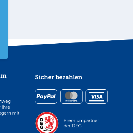
im
Sicher bezahlen
inweg
 ihre
egern mit
Premiumpartner
der DEG