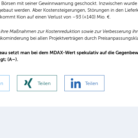
ie Börsen mit seiner Gewinnwarnung geschockt. Inzwischen wurde a
gebaut werden. Aber Kostensteigerungen, Störungen in den Lieferk
h kommt Kion auf einen Verlust von –93 (+140) Mio. €.
p ihre Maßnahmen zur Kostenreduktion sowie zur Verbesserung ihr
sikominderung bei allen Projektverträgen durch Preisanpassungsk
iveau setzt man bei dem MDAX-Wert spekulativ auf die Gegenb
gt; (A–).
en
Teilen
Teilen