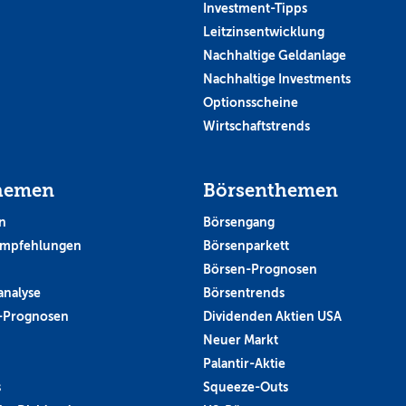
Investment-Tipps
Leitzinsentwicklung
Nachhaltige Geldanlage
Nachhaltige Investments
Optionsscheine
Wirtschaftstrends
hemen
Börsenthemen
n
Börsengang
empfehlungen
Börsenparkett
Börsen-Prognosen
analyse
Börsentrends
-Prognosen
Dividenden Aktien USA
Neuer Markt
Palantir-Aktie
s
Squeeze-Outs