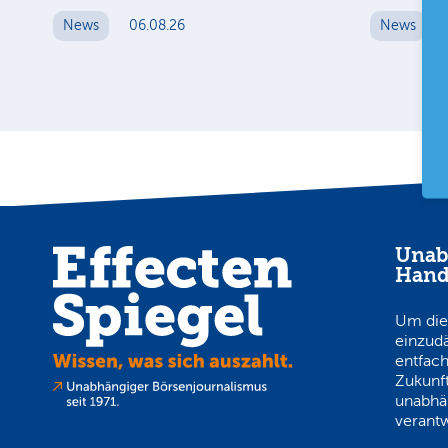
News
06.08.26
News
Unab
Hand
Um die
einzud
entfach
Zukunft
unabhä
verantw