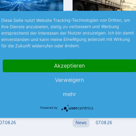
Diese Seite nutzt Website Tracking-Technologien von Dritten, um
ihre Dienste anzubieten, stetig zu verbessern und Werbung
Premium
entsprechend der Interessen der Nutzer anzuzeigen. Ich bin damit
einverstanden und kann meine Einwilligung jederzeit mit Wirkung
für die Zukunft widerrufen oder ändern.
ZEN
NEUES AUS UNTERNEHMEN
Internet-Familie
SAF-Holland bleibt in
uf Kurs
Spur
Akzeptieren
t unterschiedlicher
Der Nutzfahrzeugzulieferer ha
1. Halbjahr etwas besser abges
Verweigern
als erwartet. Dazu trugen Skal
lung innerhalb der United-
mehr
und Sparmaßnahmen…
mehr
milie könnte derzeit kaum
licher ausfallen. Während
mehr
hter IONOS…
Powered by
07.08.26
News
07.08.26