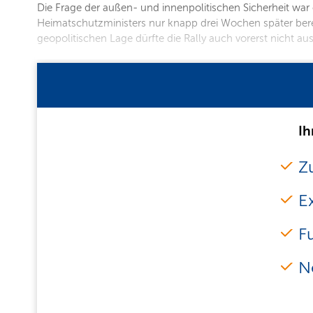
Die Frage der außen- und innenpolitischen Sicherheit wa
Heimatschutzministers nur knapp drei Wochen später berei
geopolitischen Lage dürfte die Rally auch vorerst nicht a
Ih
Zu
E
F
N