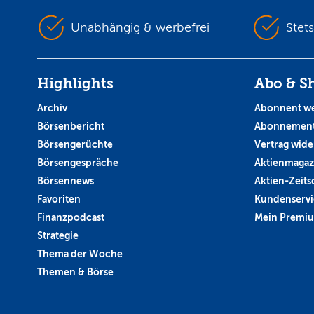
Unabhängig & werbefrei
Stet
Highlights
Abo & S
Archiv
Abonnent w
Börsenbericht
Abonnement
Börsengerüchte
Vertrag wide
Börsengespräche
Aktienmagaz
Börsennews
Aktien-Zeitsc
Favoriten
Kundenservi
Finanzpodcast
Mein Premi
Strategie
Thema der Woche
Themen & Börse