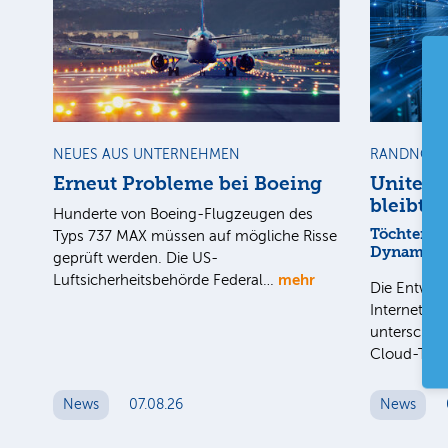
NEUES AUS UNTERNEHMEN
RANDNOTI
Erneut Probleme bei Boeing
United 
bleibt a
Hunderte von Boeing-Flugzeugen des
Töchter mi
Typs 737 MAX müssen auf mögliche Risse
Dynamik
geprüft werden. Die US-
mehr
Luftsicherheitsbehörde Federal…
Die Entwick
Internet-Fa
unterschied
Cloud-Toc
News
07.08.26
News