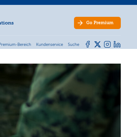
ations
Go
Premium
Premium-Bereich
Kundenservice
Suche