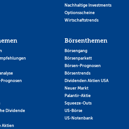
Nachhaltige Investments
Optionsscheine
Wirtschaftstrends
hemen
Börsenthemen
n
Börsengang
empfehlungen
Börsenparkett
Börsen-Prognosen
analyse
Börsentrends
-Prognosen
Dividenden Aktien USA
Neuer Markt
Palantir-Aktie
s
Squeeze-Outs
he Dividende
US-Börse
US-Notenbank
 Aktien