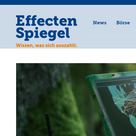
News
Börse