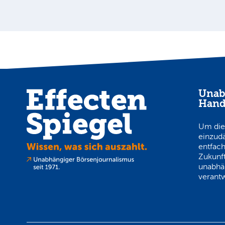
Unab
Hand
Um die
einzud
entfach
Zukunft
unabhä
verantw