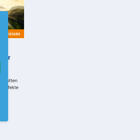
Premium
 der
t im
chnitten
eneffekte