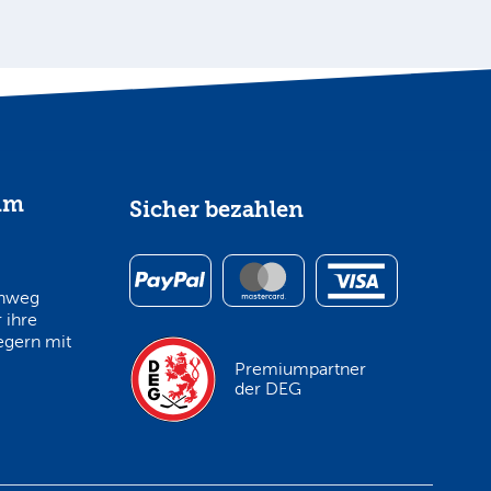
im
Sicher bezahlen
inweg
 ihre
egern mit
Premiumpartner
der DEG