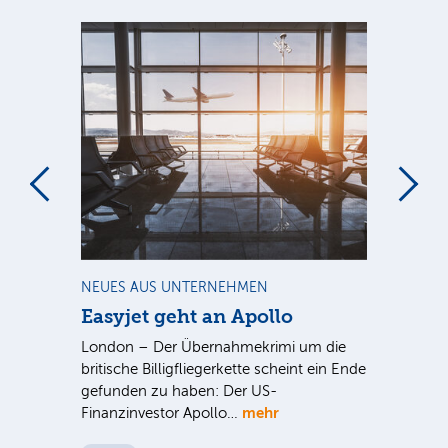
m
NEUES AUS UNTERNEHMEN
NE
Easyjet geht an Apollo
PV
G
ist
London – Der Übernahmekrimi um die
ten
britische Billigfliegerkette scheint ein Ende
Für
gefunden zu haben: Der US-
An
mehr
Finanzinvestor Apollo…
Um