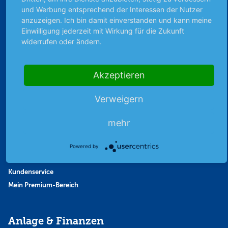
und Werbung entsprechend der Interessen der Nutzer
Finanzpodcast
anzuzeigen. Ich bin damit einverstanden und kann meine
Strategie
Einwilligung jederzeit mit Wirkung für die Zukunft
Thema der Woche
widerrufen oder ändern.
Themen & Börse
Akzeptieren
Abo & Shop
Verweigern
Abonnent werden
Abonnement kündigen
mehr
Vertrag widerrufen
Aktienmagazin
Powered by
Aktien-Zeitschrift
Kundenservice
Mein Premium-Bereich
Anlage & Finanzen