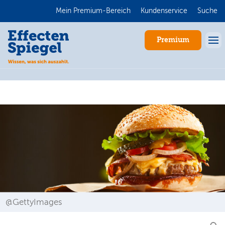
Mein Premium-Bereich
Kundenservice
Suche
Premium
Anmelden
@GettyImages