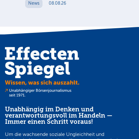
News
08.08.26
N
Unabhängig im Denken und
verantwortungsvoll im Handeln —
Immer einen Schritt voraus!
Um die wachsende soziale Ungleichheit und