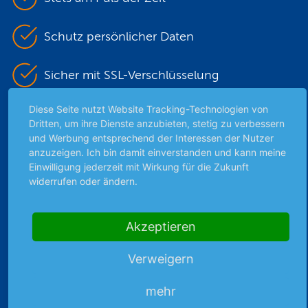
Schutz persönlicher Daten
Sicher mit SSL-Verschlüsselung
Diese Seite nutzt Website Tracking-Technologien von
Dritten, um ihre Dienste anzubieten, stetig zu verbessern
Highlights
und Werbung entsprechend der Interessen der Nutzer
anzuzeigen. Ich bin damit einverstanden und kann meine
Archiv
Einwilligung jederzeit mit Wirkung für die Zukunft
Börsenbericht
widerrufen oder ändern.
Börsengerüchte
Börsengespräche
Akzeptieren
Börsennews
Favoriten
Verweigern
Finanzpodcast
Strategie
mehr
Thema der Woche