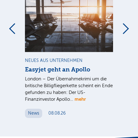
m
NEUES AUS UNTERNEHMEN
NE
Easyjet geht an Apollo
PV
G
ist
London – Der Übernahmekrimi um die
ten
britische Billigfliegerkette scheint ein Ende
Für
gefunden zu haben: Der US-
An
mehr
Finanzinvestor Apollo…
Um
News
08.08.26
N