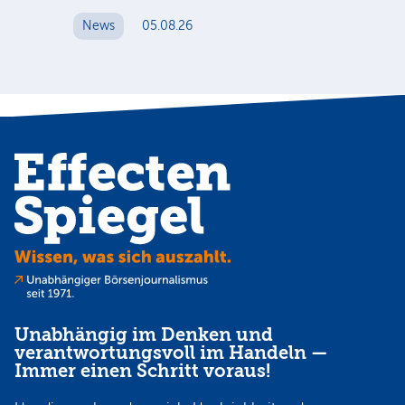
News
05.08.26
N
Unabhängig im Denken und
verantwortungsvoll im Handeln —
Immer einen Schritt voraus!