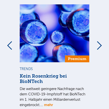
Premium
TRENDS
TR
se
Kein Rosenkrieg bei
US
BioNTech
De
Die weltweit geringere Nachfrage nach
Am
dem COVID-19-Impfstoff hat BioNTech
Sup
im 1. Halbjahr einen Milliardenverlust
be
hr
mehr
eingebrockt.…
wei