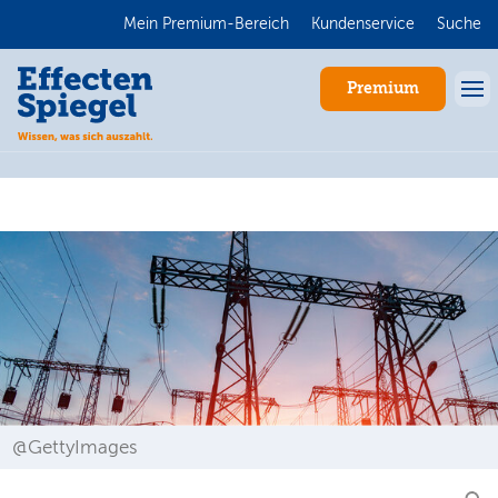
Mein Premium-Bereich
Kundenservice
Suche
Premium
Anmelden
@GettyImages