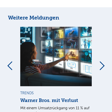
Weitere Meldungen
m
TRENDS
TR
Warner Bros. mit Verlust
Sh
em
Mit einem Umsatzrückgang von 11 % auf
Dan