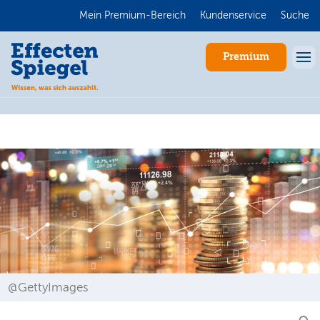
Mein Premium-Bereich
Kundenservice
Suche
Premium
Anmelden
@GettyImages