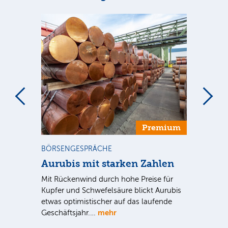
m
Premium
BÖRSENGESPRÄCHE
NE
Aurubis mit starken Zahlen
Ax
Mit Rückenwind durch hohe Preise für
Par
Kupfer und Schwefelsäure blickt Aurubis
sic
etwas optimistischer auf das laufende
wü
mehr
Geschäftsjahr.…
se