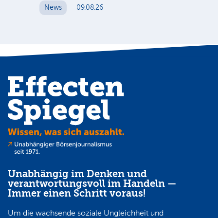
News
09.08.26
N
Unabhängig im Denken und
verantwortungsvoll im Handeln —
Immer einen Schritt voraus!
Um die wachsende soziale Ungleichheit und