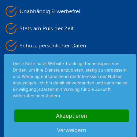
Unabhängig & werbefrei
Stets am Puls der Zeit
Schutz persönlicher Daten
Sicher mit SSL-Verschlüsselung
Diese Seite nutzt Website Tracking-Technologien von
Dritten, um ihre Dienste anzubieten, stetig zu verbessern
und Werbung entsprechend der Interessen der Nutzer
anzuzeigen. Ich bin damit einverstanden und kann meine
Highlights
Einwilligung jederzeit mit Wirkung für die Zukunft
widerrufen oder ändern.
Archiv
Börsenbericht
Börsengerüchte
Akzeptieren
Börsengespräche
Verweigern
Börsennews