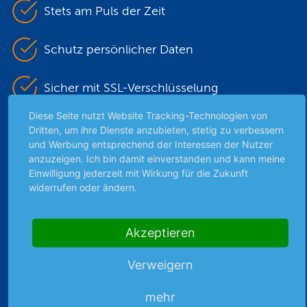
Stets am Puls der Zeit
Schutz persönlicher Daten
Sicher mit SSL-Verschlüsselung
Diese Seite nutzt Website Tracking-Technologien von
Dritten, um ihre Dienste anzubieten, stetig zu verbessern
Highlights
und Werbung entsprechend der Interessen der Nutzer
anzuzeigen. Ich bin damit einverstanden und kann meine
Archiv
Einwilligung jederzeit mit Wirkung für die Zukunft
Börsenbericht
widerrufen oder ändern.
Börsengerüchte
Börsengespräche
Akzeptieren
Börsennews
Favoriten
Verweigern
Finanzpodcast
Strategie
mehr