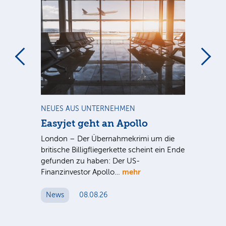
m
NEUES AUS UNTERNEHMEN
NE
Easyjet geht an Apollo
PV
G
ist
London – Der Übernahmekrimi um die
ten
britische Billigfliegerkette scheint ein Ende
Für
gefunden zu haben: Der US-
An
mehr
Finanzinvestor Apollo…
Um
News
08.08.26
N